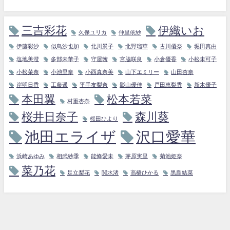
三吉彩花
伊織いお
久保ユリカ
仲里依紗
伊藤彩沙
似鳥沙也加
北川景子
北野瑠華
古川優奈
堀田真由
塩地美澄
多部未華子
守屋茜
宮脇咲良
小倉優香
小松未可子
小松菜奈
小池里奈
小西真奈美
山下エミリー
山田杏奈
岸明日香
工藤遥
平手友梨奈
影山優佳
戸田恵梨香
新木優子
本田翼
松本若菜
村重杏奈
桜井日奈子
森川葵
桜田ひより
池田エライザ
沢口愛華
浜崎あゆみ
相武紗季
能條愛未
茅原実里
菊池姫奈
菜乃花
足立梨花
関水渚
高橋ひかる
黒島結菜