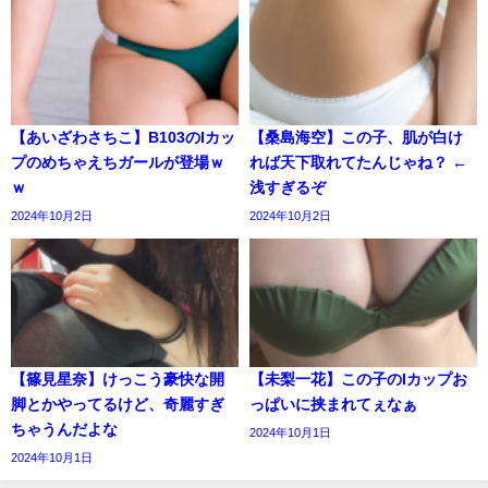
【あいざわさちこ】B103のIカッ
【桑島海空】この子、肌が白け
プのめちゃえちガールが登場ｗ
れば天下取れてたんじゃね？ ←
ｗ
浅すぎるぞ
2024年10月2日
2024年10月2日
【篠見星奈】けっこう豪快な開
【未梨一花】この子のIカップお
脚とかやってるけど、奇麗すぎ
っぱいに挟まれてぇなぁ
ちゃうんだよな
2024年10月1日
2024年10月1日