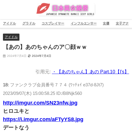
アイドル
グラドル
コスプレイヤー
インフルエンサー
女優
女子アナ
アイドル
【あの】あのちゃんのア〇顔ｗｗ
2024年7月4日
2024年7月4日
引用元:
・【あのちゃん】あの Part.10【I's】
18:
ファンクラブ会員番号７７４ (ﾜｯﾁｮｲ e37d-8Jt7)
2023/09/07(木) 15:00:58.25 ID:/B8Njk560
http://imgur.com/SN23nfw.jpg
ヒロユキと
https://i.imgur.com/aFTyYS8.jpg
デートなう