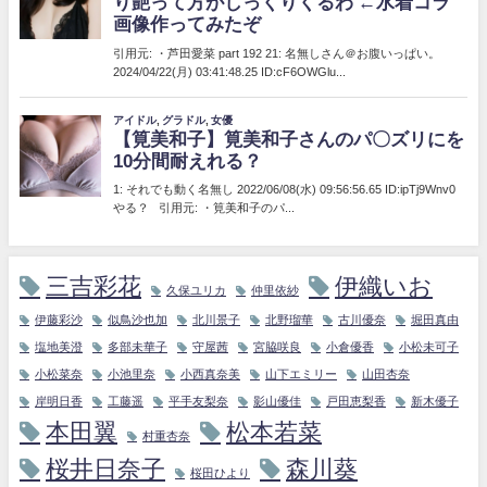
三吉彩花
伊織いお
久保ユリカ
仲里依紗
伊藤彩沙
似鳥沙也加
北川景子
北野瑠華
古川優奈
堀田真由
塩地美澄
多部未華子
守屋茜
宮脇咲良
小倉優香
小松未可子
小松菜奈
小池里奈
小西真奈美
山下エミリー
山田杏奈
岸明日香
工藤遥
平手友梨奈
影山優佳
戸田恵梨香
新木優子
本田翼
松本若菜
村重杏奈
桜井日奈子
森川葵
桜田ひより