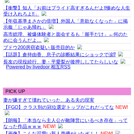
【衝撃】知人「お前はプライド高すぎるんだよ!!惨めな人生
受け入れろよ!!」
【年収基準まさかの倍増】外国人「意欲なくなった」に掲
示板「じゃあ帰れ」
高市総理、被爆体験者と面会するも「握手だけ」←何のた
めに会うんだよ…
ブドウ200房窃盗疑い 販売目的か
【話題】倉持由香、息子の診断結果にショックで涙⁉
長友の現役続行、妻・平愛梨が後押ししてたらしいな
Powered by livedoor 相互RSS
PICK UP
妻が嫌すぎて壊れていった、ある夫の現実
【FGO】クラス別の冠位選定トップがこれだってな
NEW!
【朗報】「本当なら主人公が敵陣営にいるべき存在」って
なった作品ｗｗｗ
NEW!
【画像】こんな可愛い新人声優がいたぞ！！
NEW!