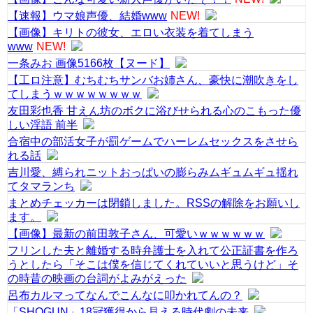
【速報】ウマ娘声優、結婚www
NEW!
【画像】キリトの彼女、エロい衣装を着てしまう
www
NEW!
一条みお 画像5166枚【ヌード】
【工ロ注意】むちむちサンバお姉さん、豪快に潮吹きをし
てしまうｗｗｗｗｗｗｗｗ
友田彩也香 甘えん坊のボクに浴びせられる心のこもった優
しい淫語 前半
合宿中の部活女子が罰ゲームでハーレムセックスをさせら
れる話
吉川愛、縛られニットおっぱいの膨らみムギュムギュ揺れ
てタマランち
まとめチェッカーは閉鎖しました。RSSの解除をお願いし
ます。
【画像】最新の前田敦子さん、可愛いｗｗｗｗｗｗ
フリンした夫と離婚する時弁護士を入れて公正証書を作ろ
うとしたら「そこは僕を信じてくれていいと思うけど」そ
の時昔の映画の台詞がよみがえった
呂布カルマってなんでこんなに叩かれてんの？
「SHOGUN」18冠獲得から見える時代劇の未来