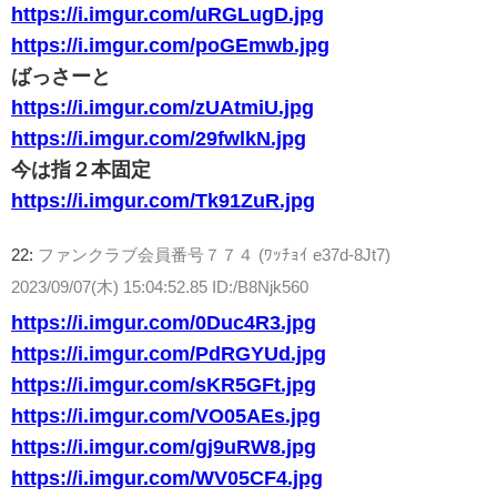
https://i.imgur.com/uRGLugD.jpg
https://i.imgur.com/poGEmwb.jpg
ばっさーと
https://i.imgur.com/zUAtmiU.jpg
https://i.imgur.com/29fwlkN.jpg
今は指２本固定
https://i.imgur.com/Tk91ZuR.jpg
22:
ファンクラブ会員番号７７４ (ﾜｯﾁｮｲ e37d-8Jt7)
2023/09/07(木) 15:04:52.85 ID:/B8Njk560
https://i.imgur.com/0Duc4R3.jpg
https://i.imgur.com/PdRGYUd.jpg
https://i.imgur.com/sKR5GFt.jpg
https://i.imgur.com/VO05AEs.jpg
https://i.imgur.com/gj9uRW8.jpg
https://i.imgur.com/WV05CF4.jpg