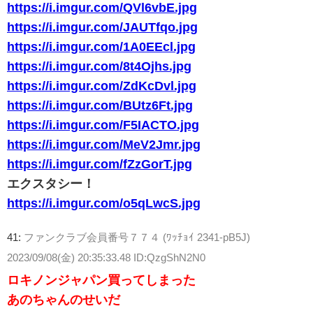
https://i.imgur.com/QVl6vbE.jpg
https://i.imgur.com/JAUTfqo.jpg
https://i.imgur.com/1A0EEcl.jpg
https://i.imgur.com/8t4Ojhs.jpg
https://i.imgur.com/ZdKcDvl.jpg
https://i.imgur.com/BUtz6Ft.jpg
https://i.imgur.com/F5IACTO.jpg
https://i.imgur.com/MeV2Jmr.jpg
https://i.imgur.com/fZzGorT.jpg
エクスタシー！
https://i.imgur.com/o5qLwcS.jpg
41:
ファンクラブ会員番号７７４ (ﾜｯﾁｮｲ 2341-pB5J)
2023/09/08(金) 20:35:33.48 ID:QzgShN2N0
ロキノンジャパン買ってしまった
あのちゃんのせいだ