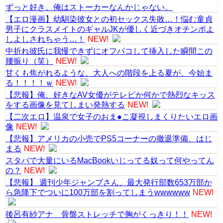
ずっと好き。俺はストーカーなんかじゃない。
【エロ漫画】幼馴染彼女との初セックス失敗…！悩む童貞
男子にクラスメイトのギャルJKが優しく近づきオチンポよ
しよしされちゃう…！
NEW!
中折れ彼氏に我慢できずにオフパコして挿入した瞬間この
腰振り（笑）
NEW!
甘くも焦がれるような、大人への階段を上る夏が、今始ま
る！！！！ｗ
NEW!
【悲報】俺、好きなAV女優がテレビか何かで熱烈なキッス
をする画像を見てしまい発熱する
NEW!
【二次エロ】温泉で女子のおま●こ凝視しまくりたいエロ画
像
NEW!
【悲報】アメリカの小売でPS5コーナーの撤退準備、はじ
まる
NEW!
スタバで大量にいるMacBookいじってる奴って何やってん
の？
NEW!
【悲報】 週刊少年ジャンプさん、最大発行部数653万部か
ら急降下でついに100万部を割ってしまうwwwwww
NEW!
後呂有紗アナ 骨盤ストレッチで胸がくっきり！！
NEW!