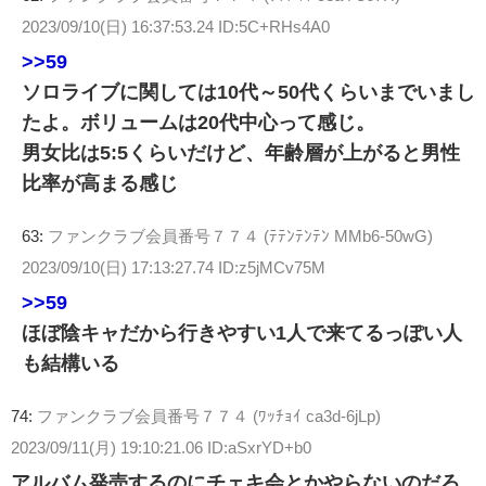
2023/09/10(日) 16:37:53.24 ID:5C+RHs4A0
>>59
ソロライブに関しては10代～50代くらいまでいまし
たよ。ボリュームは20代中心って感じ。
男女比は5:5くらいだけど、年齢層が上がると男性
比率が高まる感じ
63:
ファンクラブ会員番号７７４ (ﾃﾃﾝﾃﾝﾃﾝ MMb6-50wG)
2023/09/10(日) 17:13:27.74 ID:z5jMCv75M
>>59
ほぼ陰キャだから行きやすい1人で来てるっぽい人
も結構いる
74:
ファンクラブ会員番号７７４ (ﾜｯﾁｮｲ ca3d-6jLp)
2023/09/11(月) 19:10:21.06 ID:aSxrYD+b0
アルバム発売するのにチェキ会とかやらないのだろ