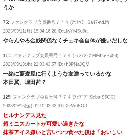
うか
75:
ファンクラブ会員番号７７４ (ｱｳｱｳｳｰ Sa47-ndJf)
2023/09/11(月) 19:34:16.28 ID:LIwYMSu6a
やらんやろ金銭関係なくチェキ会自体が嫌いだしな
111:
ファンクラブ会員番号７７４ (ﾃﾃﾝﾃﾝﾃﾝ MMb6-Rp88)
2023/09/13(水) 22:03:43.57 ID:+h8PNaJQM
一緒に蕎麦屋に行くような友達っているかな
本田翼、堀田茜？
129:
ファンクラブ会員番号７７４ (ｽｯﾌﾟﾌﾟ Sdba-S5OC)
2023/09/15(金) 01:10:03.43 ID:ttXeW0EOd
ヒルナンデス見た
超ミニスカートが可愛い過ぎたな
抹茶アイス嫌いと言いつつ食べた後は「おいしい