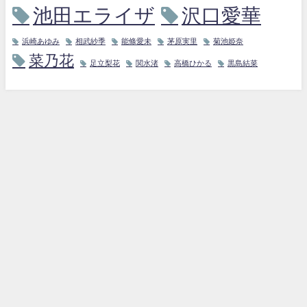
池田エライザ
沢口愛華
浜崎あゆみ
相武紗季
能條愛未
茅原実里
菊池姫奈
菜乃花
足立梨花
関水渚
高橋ひかる
黒島結菜