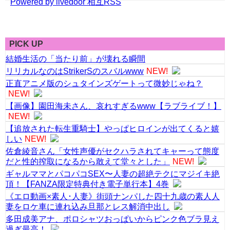
Powered by livedoor 相互RSS
PICK UP
結婚生活の「当たり前」が壊れる瞬間
リリカルなのはStrikerSのスバルwww
NEW!
正直アニメ版のシュタインズゲートって微妙じゃね？
NEW!
【画像】園田海未さん、哀れすぎるwww【ラブライブ！】
NEW!
【追放された転生重騎士】やっぱヒロインが出てくると嬉
しい
NEW!
佐倉綾音さん「女性声優がセクハラされてキャーって態度
だと性的搾取になるから敢えて堂々とした」
NEW!
ギャルママとパコパコSEX〜人妻の超絶テクにマジイキ絶
頂！【FANZA限定特典付き電子単行本】4巻
《エロ動画×素人･人妻》街頭ナンパした四十九歳の素人人
妻をロケ車に連れ込み旦那とレス解消中出し
多田成美アナ、ポロシャツおっぱいからピンク色ブラ見え
過ぎ最高！