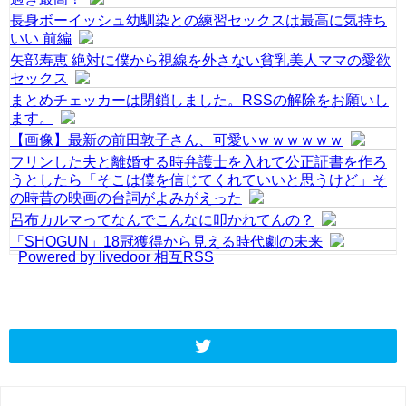
長身ボーイッシュ幼馴染との練習セックスは最高に気持ち
いい 前編
矢部寿恵 絶対に僕から視線を外さない貧乳美人ママの愛欲
セックス
まとめチェッカーは閉鎖しました。RSSの解除をお願いし
ます。
【画像】最新の前田敦子さん、可愛いｗｗｗｗｗｗ
フリンした夫と離婚する時弁護士を入れて公正証書を作ろ
うとしたら「そこは僕を信じてくれていいと思うけど」そ
の時昔の映画の台詞がよみがえった
呂布カルマってなんでこんなに叩かれてんの？
「SHOGUN」18冠獲得から見える時代劇の未来
Powered by livedoor 相互RSS