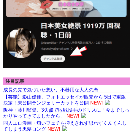
注目記事
成長の先で気づいた想い、不器用な大人の恋
【芸能】影山優佳、フォトエッセイが販売から 5日で重版
決定！未公開ランジェリーカットを公開
NEW!
阪神・藤川監督、3失点で敗戦投手のドリスに「今までしっ
かりやってきてましたから」
NEW!
同人エロ漫画・匂いフェチを抑えきれず思わずくんくんし
てしまう黒髪ロング
NEW!