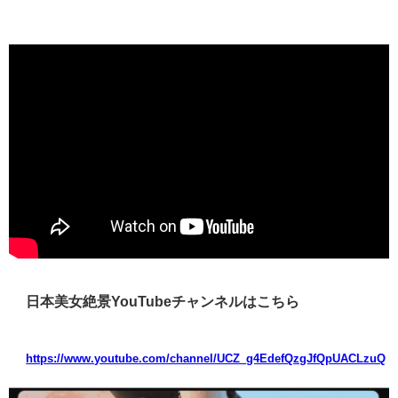
日本美女絶景YouTubeチャンネルはこちら
https://www.youtube.com/channel/UCZ_g4EdefQzgJfQpUACLzuQ