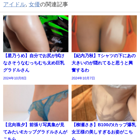
アイドル
,
女優
の関連記事
【星乃うめ】自分でお尻が拭け
【紀内乃秋】Tシャツの下にあの
なさそうなむっちむち太め巨乳
大きいのが隠れてると思うと興
グラドルさん
奮するわ
2024年10月8日
2024年10月7日
【北向珠夕】前張り写真集が見
【柳瀬さき】B100のIカップ爆乳
てみたいEカップグラドルさんが
女王様の美しすぎるお姿がこち
こちら
ら