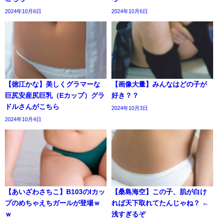
2024年10月6日
2024年10月6日
【徳江かな】美しくグラマーな
【画像大量】みんなはどの子が
巨尻安産尻巨乳（Eカップ）グラ
好き？？
ドルさんがこちら
2024年10月3日
2024年10月4日
【あいざわさちこ】B103のIカッ
【桑島海空】この子、肌が白け
プのめちゃえちガールが登場ｗ
れば天下取れてたんじゃね？ ←
ｗ
浅すぎるぞ