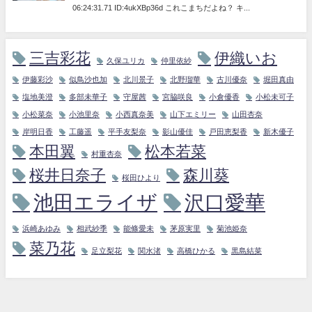
三吉彩花
伊織いお
久保ユリカ
仲里依紗
伊藤彩沙
似鳥沙也加
北川景子
北野瑠華
古川優奈
堀田真由
塩地美澄
多部未華子
守屋茜
宮脇咲良
小倉優香
小松未可子
小松菜奈
小池里奈
小西真奈美
山下エミリー
山田杏奈
岸明日香
工藤遥
平手友梨奈
影山優佳
戸田恵梨香
新木優子
本田翼
松本若菜
村重杏奈
桜井日奈子
森川葵
桜田ひより
池田エライザ
沢口愛華
浜崎あゆみ
相武紗季
能條愛未
茅原実里
菊池姫奈
菜乃花
足立梨花
関水渚
高橋ひかる
黒島結菜