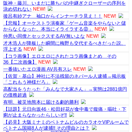
阪神・藤川、いまだに勝ちパの中継ぎクローザーの序列を
決め切れない
NEW!
後呂有紗アナ 袖口からインナーチラ見え！！
NEW!
【悲報】オーケストラ演奏家「ゲーム音楽をやらないと儲
からなくなった。本当にイライラする😡」
NEW!
仲悪い同僚とセックスするAV無いよな
NEW!
才木浩人が降板した瞬間に梅野も交代するべきだった説、
浮上する
NEW!
【コラ画像】エロエロにされたコラ画像まとめ その
36【二次画像】
NEW!
一番抜いたエロ漫画 AV共有スレ
NEW!
【佐賀・基山】神社に不法残留のネパール人逮捕→掲示板
「これもう神様だろ」
高配当をうたった「みんなで大家さん」→実態は2881億円
の債務超過
有明、被災地熊本に届ける劇的勝利
【話題】元日向坂46・松田好花が食中毒で腹痛・嘔吐・下
痢が止まらなかったらしいぞ‼
【必見】大阪ミナミのベトナムビルのカラオケVIPルームで
ベトナム国籍8人が逮捕‼ その理由とは？