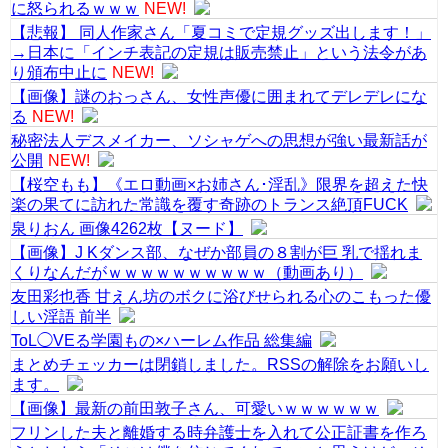
に怒られるｗｗｗ
NEW!
【悲報】 同人作家さん「夏コミで定規グッズ出します！」
→日本に「インチ表記の定規は販売禁止」という法令があ
り頒布中止に
NEW!
【画像】謎のおっさん、女性声優に囲まれてデレデレにな
る
NEW!
秘密法人デスメイカー、ソシャゲへの思想が強い最新話が
公開
NEW!
【桜空もも】《エロ動画×お姉さん･淫乱》限界を超えた快
楽の果てに訪れた常識を覆す奇跡のトランス絶頂FUCK
泉りおん 画像4262枚【ヌード】
【画像】J Kダンス部、なぜか部員の８割が巨 乳で揺れま
くりなんだがｗｗｗｗｗｗｗｗｗｗ（動画あり）
友田彩也香 甘えん坊のボクに浴びせられる心のこもった優
しい淫語 前半
ToL◯VEる学園もの×ハーレム作品 総集編
まとめチェッカーは閉鎖しました。RSSの解除をお願いし
ます。
【画像】最新の前田敦子さん、可愛いｗｗｗｗｗｗ
フリンした夫と離婚する時弁護士を入れて公正証書を作ろ