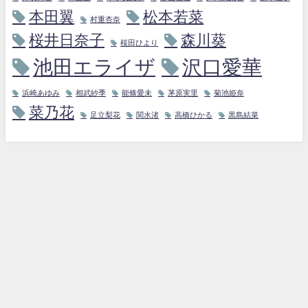
本田翼
松本若菜
村重杏奈
桜井日奈子
森川葵
桜田ひより
池田エライザ
沢口愛華
浜崎あゆみ
相武紗季
能條愛未
茅原実里
菊池姫奈
菜乃花
足立梨花
関水渚
高橋ひかる
黒島結菜