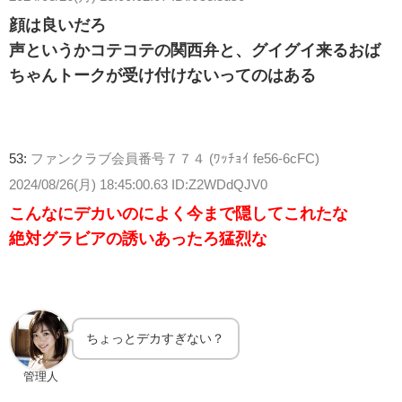
顔は良いだろ
声というかコテコテの関西弁と、グイグイ来るおば
ちゃんトークが受け付けないってのはある
53:
ファンクラブ会員番号７７４ (ﾜｯﾁｮｲ fe56-6cFC)
2024/08/26(月) 18:45:00.63 ID:Z2WDdQJV0
こんなにデカいのによく今まで隠してこれたな
絶対グラビアの誘いあったろ猛烈な
ちょっとデカすぎない？
管理人