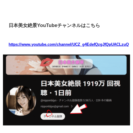
日本美女絶景YouTubeチャンネルはこちら
https://www.youtube.com/channel/UCZ_g4EdefQzgJfQpUACLzuQ