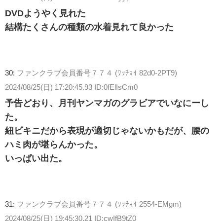
DVDようやく見れた
結構たくさんの種類の水着見れて良かった
30:
ファンクラブ会員番号７７４ (ﾜｯﾁｮｲ 82d0-2PT9)
2024/08/25(日) 17:20:45.93 ID:0fElIsCm0
予告どおり、月刊ヤンマガのグラビアでいなにーし
た。
紐ビキニだから表現が適切じゃないかもだが、腰の
ハミ肉が堪らんかった。
いっぱい出た。
31:
ファンクラブ会員番号７７４ (ﾜｯﾁｮｲ 2554-EMgm)
2024/08/25(日) 19:45:30.21 ID:cwIfB9tZ0