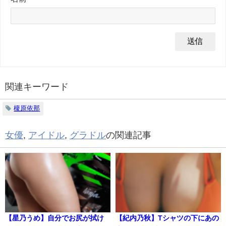
関連キーワード
榎原依那
女優
,
アイドル
,
グラドル
の関連記事
【星乃うめ】自分でお尻が拭け
【紀内乃秋】Tシャツの下にあの