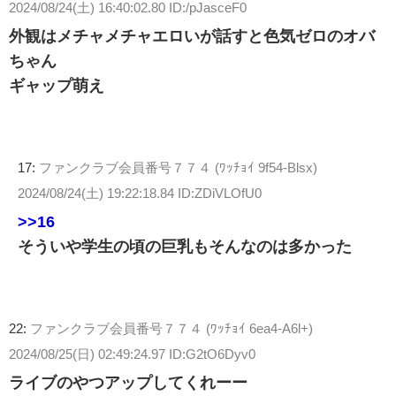
2024/08/24(土) 16:40:02.80 ID:/pJasceF0
外観はメチャメチャエロいが話すと色気ゼロのオバ
ちゃん
ギャップ萌え
17:
ファンクラブ会員番号７７４ (ﾜｯﾁｮｲ 9f54-Blsx)
2024/08/24(土) 19:22:18.84 ID:ZDiVLOfU0
>>16
そういや学生の頃の巨乳もそんなのは多かった
22:
ファンクラブ会員番号７７４ (ﾜｯﾁｮｲ 6ea4-A6l+)
2024/08/25(日) 02:49:24.97 ID:G2tO6Dyv0
ライブのやつアップしてくれーー