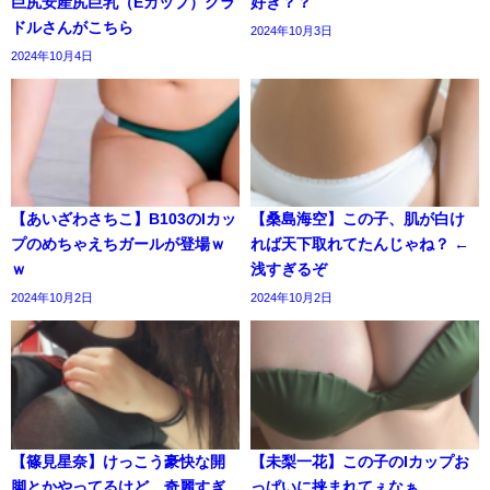
巨尻安産尻巨乳（Eカップ）グラ
好き？？
ドルさんがこちら
2024年10月3日
2024年10月4日
【あいざわさちこ】B103のIカッ
【桑島海空】この子、肌が白け
プのめちゃえちガールが登場ｗ
れば天下取れてたんじゃね？ ←
ｗ
浅すぎるぞ
2024年10月2日
2024年10月2日
【篠見星奈】けっこう豪快な開
【未梨一花】この子のIカップお
脚とかやってるけど、奇麗すぎ
っぱいに挟まれてぇなぁ