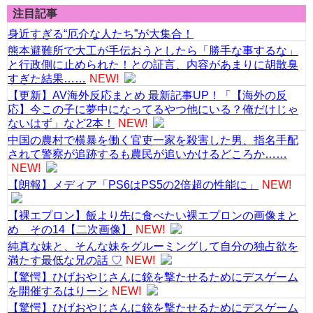
注目記事
身近すぎる“厄介な人たち”が大集合！
熊本避難所で大工が手伝おうとしたら「勝手な事するな」
と行政側に止められた！との証言、内容があまりに胡散臭
すぎた結果……
NEW!
【更新】AV海外反応まとめ 最新記事UP！「【海外の反
応】今この子に夢中になってるやつ他にいる？俺だけじゃ
ないはず」など2本！
NEW!
中国の農村で横暴を働く官吏一家を殺害した男、指名手配
されて警察が追跡するも農民が追いかけるどころか……
NEW!
【朗報】メディア「PS6はPS5の2倍超の性能に」
NEW!
【裸エプロン】飯より先に食べたい裸エプロンの画像まと
め その14【二次画像】
NEW!
純真な妹と、そんな妹をグルーミングして自分の独占欲を
満たす最低な兄の話 ♡
NEW!
【驚愕】ひげおやじさんに銃を撃たせるためにデスゲーム
を開催するはりーシ
NEW!
【驚愕】ひげおやじさんに銃を撃たせるためにデスゲーム