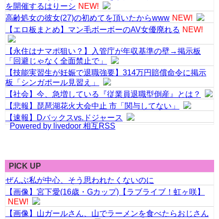
を開催するはりーシ
NEW!
高齢処女の彼女(27)の初めてを頂いたからwww
NEW!
【エロ板まとめ】マン毛ボーボーのAV女優廃れる
NEW!
【永住はナマポ狙い？】入管庁が年収基準の壁→掲示板
「回避じゃなく全面禁止で」
【技能実習生が妊娠で退職強要】314万円賠償命令に掲示
板「シンガポール見習え」
【社会】今、急増している『従業員退職型倒産』とは？
【悲報】琵琶湖花火大会中止 市「関与してない」
【速報】Dバックスvs.ドジャース
Powered by livedoor 相互RSS
PICK UP
ぜんぶ私が中心、そう思われたくないのに
【画像】宮下愛(16歳・Gカップ)【ラブライブ！虹ヶ咲】
NEW!
【画像】山ガールさん、山でラーメンを食べたらおじさん