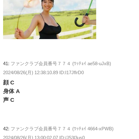
41:
ファンクラブ会員番号７７４ (ﾜｯﾁｮｲ ae58-uJxB)
2024/08/26(月) 12:38:10.89 ID:I17JfIrD0
顔 C
身体 A
声 C
42:
ファンクラブ会員番号７７４ (ﾜｯﾁｮｲ 4664-xPWB)
2024/08/26(月) 13:00:02.07 ID:/J53l3us0