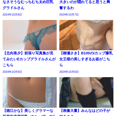
なさそうなむっちむち太め巨乳
大きいのが隠れてると思うと興
グラドルさん
奮するわ
2024年10月8日
2024年10月7日
【北向珠夕】前張り写真集が見
【柳瀬さき】B100のIカップ爆乳
てみたいEカップグラドルさんが
女王様の美しすぎるお姿がこち
こちら
ら
2024年10月6日
2024年10月6日
【徳江かな】美しくグラマーな
【画像大量】みんなはどの子が