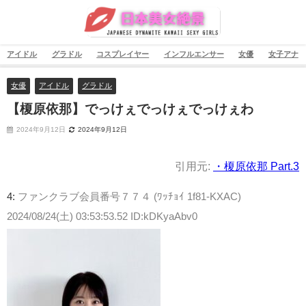
アイドル
グラドル
コスプレイヤー
インフルエンサー
女優
女子アナ
女優
アイドル
グラドル
【榎原依那】でっけぇでっけぇでっけぇわ
2024年9月12日
2024年9月12日
引用元:
・榎原依那 Part.3
4:
ファンクラブ会員番号７７４ (ﾜｯﾁｮｲ 1f81-KXAC)
2024/08/24(土) 03:53:53.52 ID:kDKyaAbv0