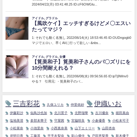
三吉彩花
伊織いお
久保ユリカ
仲里依紗
伊藤彩沙
似鳥沙也加
北川景子
北野瑠華
古川優奈
堀田真由
塩地美澄
多部未華子
守屋茜
宮脇咲良
小倉優香
小松未可子
小松菜奈
小池里奈
小西真奈美
山下エミリー
山田杏奈
岸明日香
工藤遥
平手友梨奈
影山優佳
戸田恵梨香
新木優子