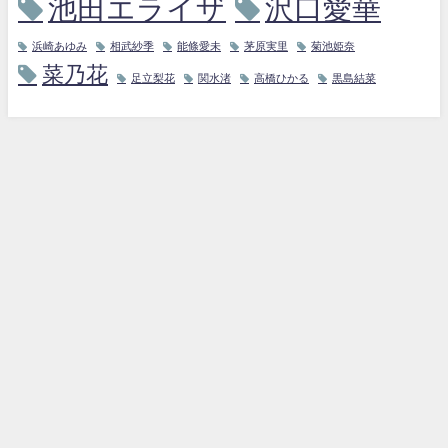
池田エライザ
沢口愛華
浜崎あゆみ
相武紗季
能條愛未
茅原実里
菊池姫奈
菜乃花
足立梨花
関水渚
高橋ひかる
黒島結菜