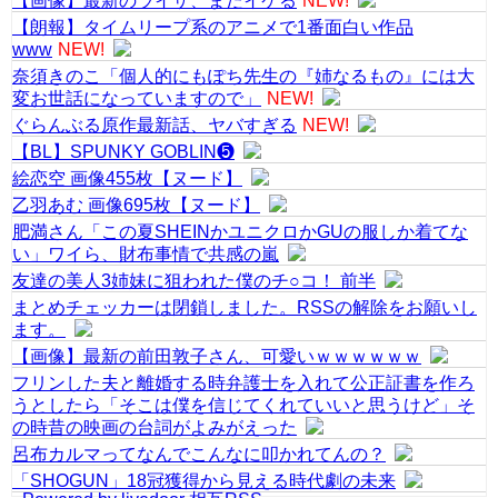
【画像】最新のライザ、まだイケる
NEW!
【朗報】タイムリープ系のアニメで1番面白い作品
www
NEW!
奈須きのこ「個人的にもぽち先生の『姉なるもの』には大
変お世話になっていますので」
NEW!
ぐらんぶる原作最新話、ヤバすぎる
NEW!
【BL】SPUNKY GOBLIN❺
絵恋空 画像455枚【ヌード】
乙羽あむ 画像695枚【ヌード】
肥満さん「この夏SHEINかユニクロかGUの服しか着てな
い」ワイら、財布事情で共感の嵐
友達の美人3姉妹に狙われた僕のチ○コ！ 前半
まとめチェッカーは閉鎖しました。RSSの解除をお願いし
ます。
【画像】最新の前田敦子さん、可愛いｗｗｗｗｗｗ
フリンした夫と離婚する時弁護士を入れて公正証書を作ろ
うとしたら「そこは僕を信じてくれていいと思うけど」そ
の時昔の映画の台詞がよみがえった
呂布カルマってなんでこんなに叩かれてんの？
「SHOGUN」18冠獲得から見える時代劇の未来