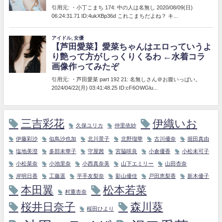
三吉彩花
伊織いお
久保ユリカ
仲里依紗
伊藤彩沙
似鳥沙也加
北川景子
北野瑠華
古川優奈
堀田真由
塩地美澄
多部未華子
守屋茜
宮脇咲良
小倉優香
小松未可子
小松菜奈
小池里奈
小西真奈美
山下エミリー
山田杏奈
岸明日香
工藤遥
平手友梨奈
影山優佳
戸田恵梨香
新木優子
本田翼
松本若菜
村重杏奈
桜井日奈子
森川葵
桜田ひより