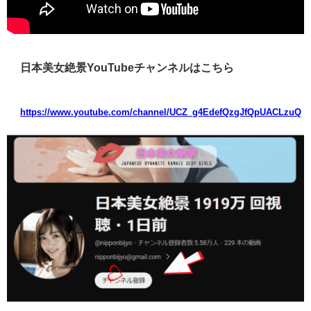
日本美女絶景YouTubeチャンネルはこちら
https://www.youtube.com/channel/UCZ_g4EdefQzgJfQpUACLzuQ