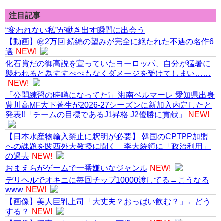
注目記事
“変われない私”が動き出す瞬間に出会う
【動画】㊗️2万回 続編の望みが完全に絶たれた不遇の名作6
選
NEW!
化石賞だの御高説を宣っていたヨーロッパ、自分が猛暑に
襲われると為すすべべもなくダメージを受けてしまい……
NEW!
「公開練習の時噂になってた❕」湘南ベルマーレ 愛知県出身
豊川高MF大下蒼生が2026-27シーズンに新加入内定したと
発表‼「チームの目標であるJ1昇格 J2優勝に貢献」
NEW!
【日本水産物輸入禁止に釈明が必要】 韓国のCPTPP加盟
への課題を関西外大教授に聞く 李大統領に「政治利用」
の過去
NEW!
おまえらがゲームで一番嫌いなジャンル
NEW!
デリヘルでオキニに毎回チップ10000渡してる→こうなる
www
NEW!
【画像】美人巨乳上司「大丈夫？おっぱい飲む？」←どう
する？
NEW!