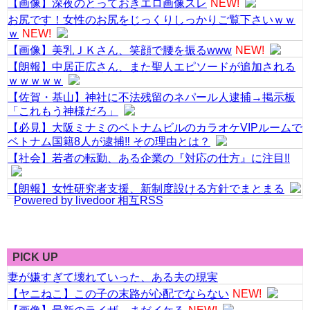
【画像】深夜のとっておきエロ画像スレ
NEW!
お尻です！女性のお尻をじっくりしっかりご覧下さいｗｗ
ｗ
NEW!
【画像】美乳ＪＫさん、笑顔で腰を振るwww
NEW!
【朗報】中居正広さん、また聖人エピソードが追加される
ｗｗｗｗｗ
【佐賀・基山】神社に不法残留のネパール人逮捕→掲示板
「これもう神様だろ」
【必見】大阪ミナミのベトナムビルのカラオケVIPルームで
ベトナム国籍8人が逮捕‼ その理由とは？
【社会】若者の転勤、ある企業の『対応の仕方』に注目‼
【朗報】女性研究者支援、新制度設ける方針でまとまる
Powered by livedoor 相互RSS
PICK UP
妻が嫌すぎて壊れていった、ある夫の現実
【ヤニねこ】この子の末路が心配でならない
NEW!