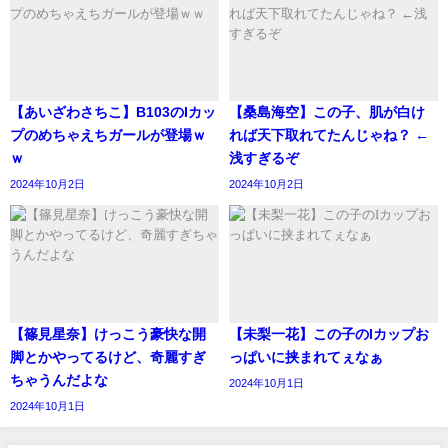
【あいざわさちこ】B103のIカッ
【桑島海空】この子、肌が白け
プのめちゃえちガールが登場ｗ
れば天下取れてたんじゃね？ ←
ｗ
浅すぎるぞ
2024年10月2日
2024年10月2日
【篠見星奈】けっこう豪快な開
【未梨一花】この子のIカップお
脚とかやってるけど、奇麗すぎ
っぱいに挟まれてぇなぁ
ちゃうんだよな
2024年10月1日
2024年10月1日