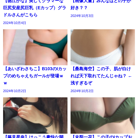
【徳江かな】美しくグラマーな
【画像大量】みんなはどの子が
巨尻安産尻巨乳（Eカップ）グラ
好き？？
ドルさんがこちら
2024年10月3日
2024年10月4日
【あいざわさちこ】B103のIカッ
【桑島海空】この子、肌が白け
プのめちゃえちガールが登場ｗ
れば天下取れてたんじゃね？ ←
ｗ
浅すぎるぞ
2024年10月2日
2024年10月2日
【篠見星奈】けっこう豪快な開
【未梨一花】この子のIカップお