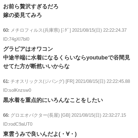
お前ら贅沢すぎるだろ
嫁の姿見てみろ
60:
メチロフィルス(兵庫県) [ﾆﾀﾞ]
2021/08/15(日) 22:22:24.37
ID:74gXI7bI0
グラビアはオワコン
中途半端に水着になるくらいならyoutubeで谷間見
せてた方が断然いいからな
61:
チオスリックス(ジパング) [FR]
2021/08/15(日) 22:22:45.88
ID:solKnzsw0
黒水着を重点的にいろんなことをしたい
66:
グロエオバクター(長屋) [GB]
2021/08/15(日) 22:32:27.15
ID:rodC9aUT0
東雲うみで良いんだよ(・∀・)