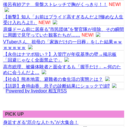
後呂有紗アナ 骨盤ストレッチで胸がくっきり！！
NEW!
【衝撃】知人「お前はプライド高すぎるんだよ!!惨めな人生
受け入れろよ!!」
NEW!
原爆ドーム前に居座る”市民団体”を警官隊が排除、その瞬間
に周囲で見守っていた観客たちが……
NEW!
VTuberさん、祖母の「家族だけの一日葬」をした結果ｗｗ
ｗｗｗｗｗ
【永住はナマポ狙い？】入管庁が年収基準の壁→掲示板
「回避じゃなく全面禁止で」
高市総理、被爆体験者と面会するも「握手だけ」←何のた
めに会うんだよ…
【社会】熊本地震、避難者の食生活の実態とは？
【話題】倉持由香、息子の診断結果にショックで涙⁉
Powered by livedoor 相互RSS
PICK UP
身近すぎる“厄介な人たち”が大集合！