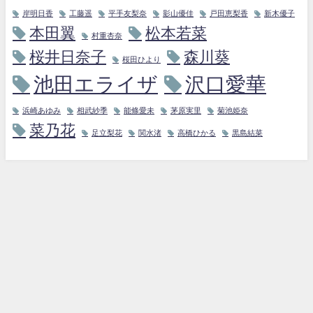
岸明日香
工藤遥
平手友梨奈
影山優佳
戸田恵梨香
新木優子
本田翼
松本若菜
村重杏奈
桜井日奈子
森川葵
桜田ひより
池田エライザ
沢口愛華
浜崎あゆみ
相武紗季
能條愛未
茅原実里
菊池姫奈
菜乃花
足立梨花
関水渚
高橋ひかる
黒島結菜