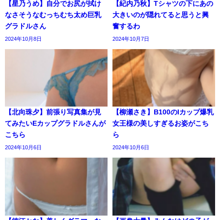
【星乃うめ】自分でお尻が拭け
【紀内乃秋】Tシャツの下にあの
なさそうなむっちむち太め巨乳
大きいのが隠れてると思うと興
グラドルさん
奮するわ
2024年10月8日
2024年10月7日
【北向珠夕】前張り写真集が見
【柳瀬さき】B100のIカップ爆乳
てみたいEカップグラドルさんが
女王様の美しすぎるお姿がこち
こちら
ら
2024年10月6日
2024年10月6日