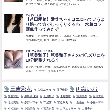
三吉彩花
伊織いお
久保ユリカ
仲里依紗
伊藤彩沙
似鳥沙也加
北川景子
北野瑠華
古川優奈
堀田真由
塩地美澄
多部未華子
守屋茜
宮脇咲良
小倉優香
小松未可子
小松菜奈
小池里奈
小西真奈美
山下エミリー
山田杏奈