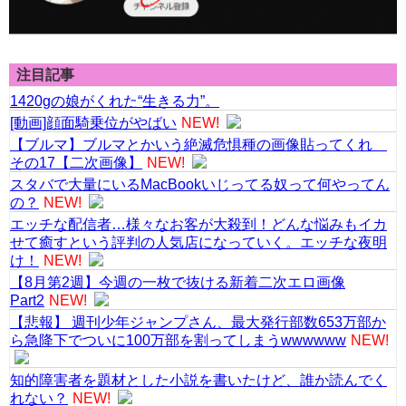
注目記事
1420gの娘がくれた“生きる力”。
[動画]顔面騎乗位がやばい
NEW!
【ブルマ】ブルマとかいう絶滅危惧種の画像貼ってくれ
その17【二次画像】
NEW!
スタバで大量にいるMacBookいじってる奴って何やってん
の？
NEW!
エッチな配信者…様々なお客が大殺到！どんな悩みもイカ
せて癒すという評判の人気店になっていく。エッチな夜明
け！
NEW!
【8月第2週】今週の一枚で抜ける新着二次エロ画像
Part2
NEW!
【悲報】 週刊少年ジャンプさん、最大発行部数653万部か
ら急降下でついに100万部を割ってしまうwwwwww
NEW!
知的障害者を題材とした小説を書いたけど、誰か読んでく
れない？
NEW!