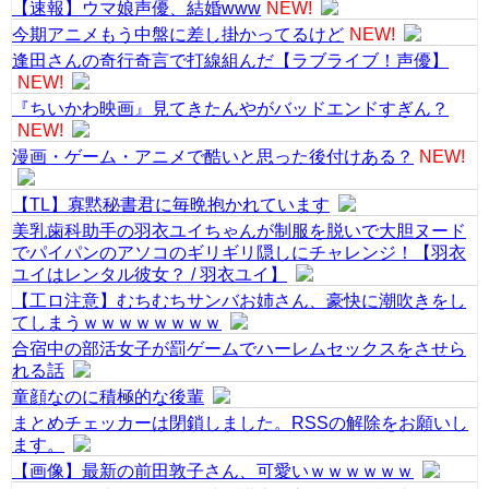
【速報】ウマ娘声優、結婚www
NEW!
今期アニメもう中盤に差し掛かってるけど
NEW!
逢田さんの奇行奇言で打線組んだ【ラブライブ！声優】
NEW!
『ちいかわ映画』見てきたんやがバッドエンドすぎん？
NEW!
漫画・ゲーム・アニメで酷いと思った後付けある？
NEW!
【TL】寡黙秘書君に毎晩抱かれています
美乳歯科助手の羽衣ユイちゃんが制服を脱いで大胆ヌード
でパイパンのアソコのギリギリ隠しにチャレンジ！【羽衣
ユイはレンタル彼女？ / 羽衣ユイ】
【工ロ注意】むちむちサンバお姉さん、豪快に潮吹きをし
てしまうｗｗｗｗｗｗｗｗ
合宿中の部活女子が罰ゲームでハーレムセックスをさせら
れる話
童顔なのに積極的な後輩
まとめチェッカーは閉鎖しました。RSSの解除をお願いし
ます。
【画像】最新の前田敦子さん、可愛いｗｗｗｗｗｗ