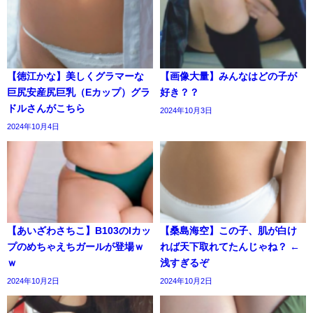
【徳江かな】美しくグラマーな
【画像大量】みんなはどの子が
巨尻安産尻巨乳（Eカップ）グラ
好き？？
ドルさんがこちら
2024年10月3日
2024年10月4日
【あいざわさちこ】B103のIカッ
【桑島海空】この子、肌が白け
プのめちゃえちガールが登場ｗ
れば天下取れてたんじゃね？ ←
ｗ
浅すぎるぞ
2024年10月2日
2024年10月2日