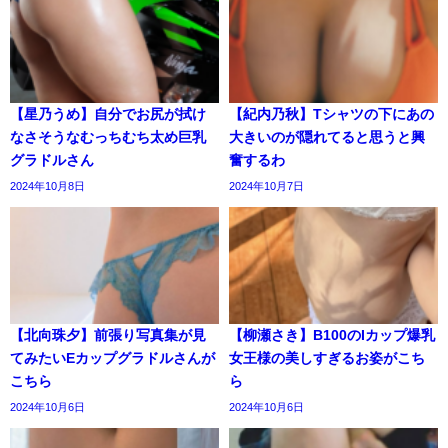
【星乃うめ】自分でお尻が拭け
【紀内乃秋】Tシャツの下にあの
なさそうなむっちむち太め巨乳
大きいのが隠れてると思うと興
グラドルさん
奮するわ
2024年10月8日
2024年10月7日
【北向珠夕】前張り写真集が見
【柳瀬さき】B100のIカップ爆乳
てみたいEカップグラドルさんが
女王様の美しすぎるお姿がこち
こちら
ら
2024年10月6日
2024年10月6日