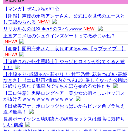
PICK UP
【マンガ】ぜんぶ私が中心
【朗報】声優の永瀬アンナさん、公式に次世代のエースと
して認められる
NEW!
リリカルなのはStrikerSのスバルwww
NEW!
正直アニメ版のシュタインズゲートって微妙じゃね？
NEW!
【画像】園田海未さん、哀れすぎるwww【ラブライブ！】
NEW!
【追放された転生重騎士】やっぱヒロインが出てくると嬉
しい
【小鳩るり･成望るか･新セリナ･甘野乃愛･花衣つばき･高城
なぎさ】《エロ動画×電車内立ちんぼ》厳しくなった公園の
取締りを逃れて電車内で立ちんぼを始める女性たち
【工ロ注意】黒髪ロングヘアー美少女の初々しいセッ〇ス
が抜けるｗｗｗｗｗｗｗｗｗｗｗ
多田成美アナ、ポロシャツおっぱいからピンク色ブラ見え
過ぎ最高！
長身ボーイッシュ幼馴染との練習セックスは最高に気持ち
いい 前編