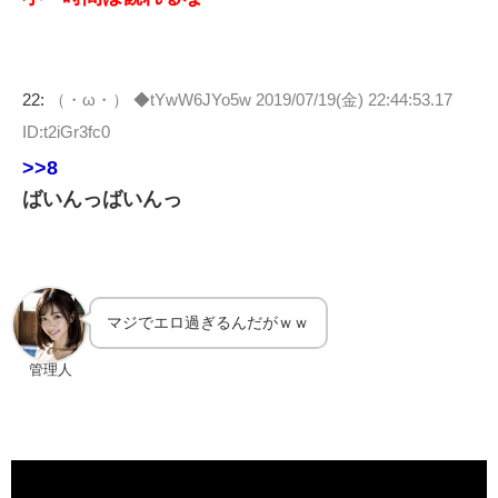
22:
（・ω・） ◆tYwW6JYo5w
2019/07/19(金) 22:44:53.17
ID:t2iGr3fc0
>>8
ばいんっばいんっ
マジでエロ過ぎるんだがｗｗ
管理人