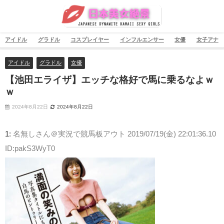
アイドル
グラドル
コスプレイヤー
インフルエンサー
女優
女子アナ
アイドル
グラドル
女優
【池田エライザ】エッチな格好で馬に乗るなよｗ
ｗ
2024年8月22日
2024年8月22日
1:
名無しさん＠実況で競馬板アウト
2019/07/19(金) 22:01:36.10
ID:pakS3WyT0