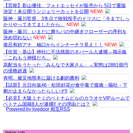
【芸能】影山優佳、フォトエッセイが販売から 5日で重版
決定！未公開ランジェリーカットを公開
NEW!
阪神・藤川監督、3失点で敗戦投手のドリスに「今までしっ
かりやってきてましたから」
NEW!
阪神・藤川、いまだに勝ちパの中継ぎクローザーの序列を
決め切れない
NEW!
後呂有紗アナ 袖口からインナーチラ見え！！
NEW!
【佐賀・基山】神社に不法残留のネパール人逮捕→掲示板
「これもう神様だろ」
高配当をうたった「みんなで大家さん」→実態は2881億円
の債務超過
有明、被災地熊本に届ける劇的勝利
【話題】元日向坂46・松田好花が食中毒で腹痛・嘔吐・下
痢が止まらなかったらしいぞ‼
【必見】大阪ミナミのベトナムビルのカラオケVIPルームで
ベトナム国籍8人が逮捕‼ その理由とは？
Powered by livedoor 相互RSS