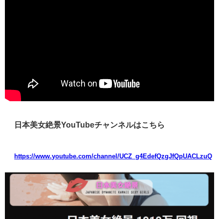
日本美女絶景YouTubeチャンネルはこちら
https://www.youtube.com/channel/UCZ_g4EdefQzgJfQpUACLzuQ