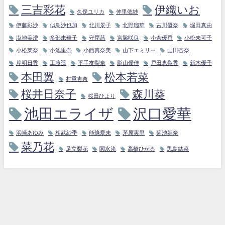
三吉彩花
伊織いお
久保ユリカ
仲里依紗
伊藤彩沙
似鳥沙也加
北川景子
北野瑠華
古川優奈
堀田真由
塩地美澄
多部未華子
守屋茜
宮脇咲良
小倉優香
小松未可子
小松菜奈
小池里奈
小西真奈美
山下エミリー
山田杏奈
岸明日香
工藤遥
平手友梨奈
影山優佳
戸田恵梨香
新木優子
本田翼
松本若菜
村重杏奈
桜井日奈子
森川葵
桜田ひより
池田エライザ
沢口愛華
浜崎あゆみ
相武紗季
能條愛未
茅原実里
菊池姫奈
菜乃花
足立梨花
関水渚
高橋ひかる
黒島結菜