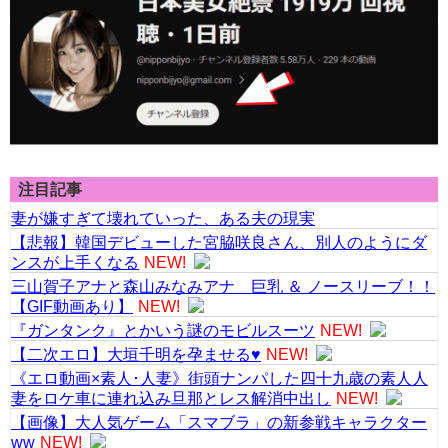
注目記事
妻が嫌すぎて壊れていった、ある夫の現実
【悲報】韓国デビューした宮脇咲良さん、別人のようにダ
ンスが上手くなる
NEW!
三山賀子アナと森山みなみアナ 巨乳 ＆ ノースリーブ！！
【GIF動画あり】
NEW!
『ガンタンク』とかいう謎のモビルスーツ
NEW!
【二次エロ】大垣千明を孕ませる♥
NEW!
《エロ動画×素人･人妻》街頭ナンパした四十九歳の素人人
妻をロケ車に連れ込み旦那とレス解消中出し
NEW!
【画像】大人気ゲーム「スマブラ」の新参戦キャラクター
ww
NEW!