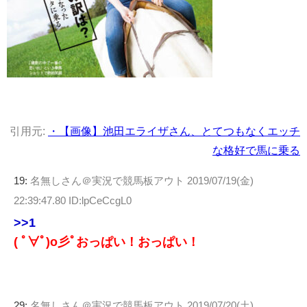
引用元:
・【画像】池田エライザさん、とてつもなくエッチ
な格好で馬に乗る
19:
名無しさん＠実況で競馬板アウト
2019/07/19(金)
22:39:47.80 ID:lpCeCcgL0
>>1
( ﾟ∀ﾟ)o彡ﾟおっぱい！おっぱい！
29:
名無しさん＠実況で競馬板アウト
2019/07/20(土)