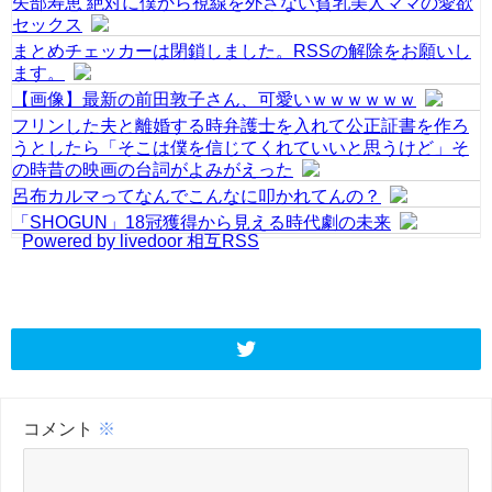
矢部寿恵 絶対に僕から視線を外さない貧乳美人ママの愛欲
セックス
まとめチェッカーは閉鎖しました。RSSの解除をお願いし
ます。
【画像】最新の前田敦子さん、可愛いｗｗｗｗｗｗ
フリンした夫と離婚する時弁護士を入れて公正証書を作ろ
うとしたら「そこは僕を信じてくれていいと思うけど」そ
の時昔の映画の台詞がよみがえった
呂布カルマってなんでこんなに叩かれてんの？
「SHOGUN」18冠獲得から見える時代劇の未来
Powered by livedoor 相互RSS
コメント
※