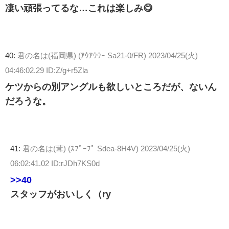
凄い頑張ってるな…これは楽しみ😋
40:
君の名は(福岡県) (ｱｳｱｳｳｰ Sa21-0/FR)
2023/04/25(火)
04:46:02.29 ID:Z/g+r5Zla
ケツからの別アングルも欲しいところだが、ないん
だろうな。
41:
君の名は(茸) (ｽﾌﾟｰﾌﾟ Sdea-8H4V)
2023/04/25(火)
06:02:41.02 ID:rJDh7KS0d
>>40
スタッフがおいしく（ry