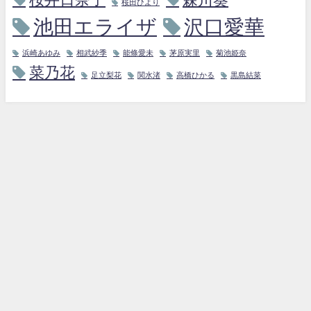
桜田ひより
池田エライザ
沢口愛華
浜崎あゆみ
相武紗季
能條愛未
茅原実里
菊池姫奈
菜乃花
足立梨花
関水渚
高橋ひかる
黒島結菜