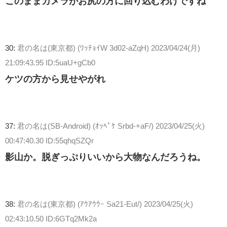
このままカメラがお尻の方に回り込むわけですね
30:
君の名は(東京都) (ﾜｯﾁｮｲW 3d02-aZqH)
2023/04/24(月)
21:09:43.95 ID:5uaU+gCb0
ケツの方から見せやがれ
37:
君の名は(SB-Android) (ｵｯﾍﾟｹ Srbd-+aF/)
2023/04/25(火)
00:47:40.30 ID:55qhqSZQr
影山か。脱ぎっぷりいいから大物なんだろうね。
38:
君の名は(東京都) (ｱｳｱｳｳｰ Sa21-Eut/)
2023/04/25(火)
02:43:10.50 ID:6GTq2Mk2a