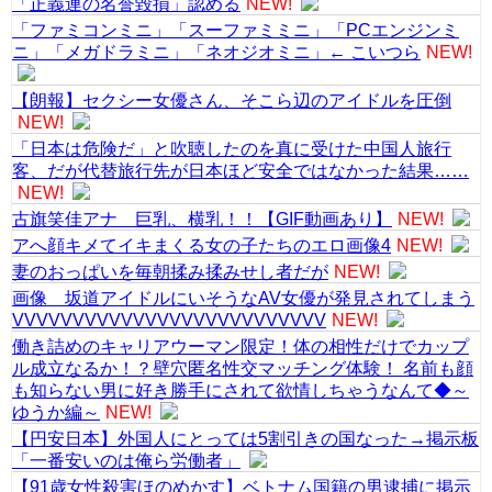
「正義連の名誉毀損」認める
NEW!
「ファミコンミニ」「スーファミミニ」「PCエンジンミ
ニ」「メガドラミニ」「ネオジオミニ」← こいつら
NEW!
【朗報】セクシー女優さん、そこら辺のアイドルを圧倒
NEW!
「日本は危険だ」と吹聴したのを真に受けた中国人旅行
客、だが代替旅行先が日本ほど安全ではなかった結果……
NEW!
古旗笑佳アナ 巨乳、横乳！！【GIF動画あり】
NEW!
アへ顔キメてイキまくる女の子たちのエロ画像4
NEW!
妻のおっぱいを毎朝揉み揉みせし者だが
NEW!
画像 坂道アイドルにいそうなAV女優が発見されてしまう
VVVVVVVVVVVVVVVVVVVVVVVVVV
NEW!
働き詰めのキャリアウーマン限定！体の相性だけでカップ
ル成立なるか！？壁穴匿名性交マッチング体験！ 名前も顔
も知らない男に好き勝手にされて欲情しちゃうなんて◆～
ゆうか編～
NEW!
【円安日本】外国人にとっては5割引きの国なった→掲示板
「一番安いのは俺ら労働者」
【91歳女性殺害ほのめかす】ベトナム国籍の男逮捕に掲示