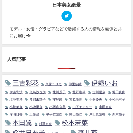
日本美女絶景
モデル・女優・グラビアなどで活躍する人の情報を画像と共
にお届け📢
人気記事
三吉彩花
伊織いお
久保ユリカ
仲里依紗
伊藤彩沙
似鳥沙也加
北川景子
北野瑠華
古川優奈
堀田真由
塩地美澄
多部未華子
守屋茜
宮脇咲良
小倉優香
小松未可子
小松菜奈
小池里奈
小西真奈美
山下エミリー
山田杏奈
岸明日香
工藤遥
平手友梨奈
影山優佳
戸田恵梨香
新木優子
本田翼
松本若菜
村重杏奈
桜井日奈子
森川葵