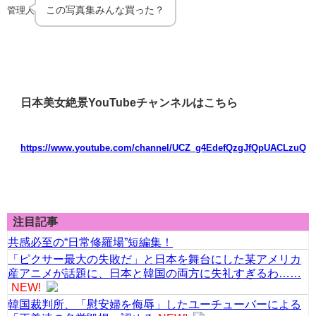
この写真集みんな買った？
管理人
日本美女絶景YouTubeチャンネルはこちら
https://www.youtube.com/channel/UCZ_g4EdefQzgJfQpUACLzuQ
注目記事
共感必至の“日常修羅場”短編集！
「ピクサー最大の失敗だ」と日本を舞台にした某アメリカ
産アニメが話題に、日本と韓国の両方に失礼すぎるわ……
NEW!
韓国裁判所、「慰安婦を侮辱」したユーチューバーによる