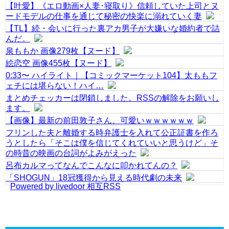
【叶愛】《エロ動画×人妻･寝取り》信頼していた上司とヌ
ードモデルの仕事を通じて秘密の快楽に溺れていく妻
【TL】続・会いに行った裏アカ男子が大嫌いな婚約者で詰
んだ。
泉ももか 画像279枚【ヌード】
絵恋空 画像455枚【ヌード】
0:33〜 ハイライト｜【コミックマーケット104】太ももフ
ェチには堪らない！ハイ…
まとめチェッカーは閉鎖しました。RSSの解除をお願いし
ます。
【画像】最新の前田敦子さん、可愛いｗｗｗｗｗｗ
フリンした夫と離婚する時弁護士を入れて公正証書を作ろ
うとしたら「そこは僕を信じてくれていいと思うけど」そ
の時昔の映画の台詞がよみがえった
呂布カルマってなんでこんなに叩かれてんの？
「SHOGUN」18冠獲得から見える時代劇の未来
Powered by livedoor 相互RSS