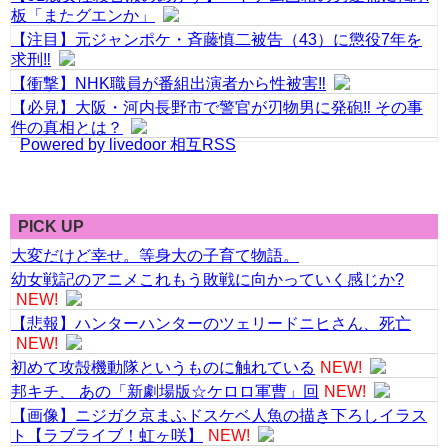
板「またグエンか」
【注目】元ジャンポケ・斉藤慎二被告（43）に懲役7年を
求刑‼
【衝撃】NHK職員が番組出演者から性被害‼
【必見】大阪・河内長野市で警官が刃物男に発砲‼ その事
件の真相とは？
Powered by livedoor 相互RSS
PICK UP
大変だけど幸せ。等身大の子育て物語。
幼女戦記のアニメこれもう敗戦に向かっていく感じか?
NEW!
【悲報】ハンターハンターのツェリードニヒさん、死亡
NEW!
初めて攻殻機動隊というものに触れている
NEW!
邦キチ、 あの「新劇場版☆ケロロ軍曹」回
NEW!
【画像】ニジガク京まふドスケベ人魚の描き下ろしイラス
ト【ラブライブ！虹ヶ咲】
NEW!