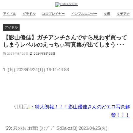
アイドル
グラドル
コスプレイヤー
インフルエンサー
女優
女子アナ
アイドル
【影山優佳】ガチアンチさんですら思わず買って
しまうレベルのえっちぃ写真集が出てしまう･･･
2024年8月25日
2024年8月25日
1:
(茸)
2023/04/24(月) 19:11:44.83
引用元:
・特大朗報！！！影山優佳さんのどエロ写真解
禁！！！
39:
君の名は(茸) (ｽｯﾌﾟﾌﾟ Sd0a-zzi3)
2023/04/25(火)