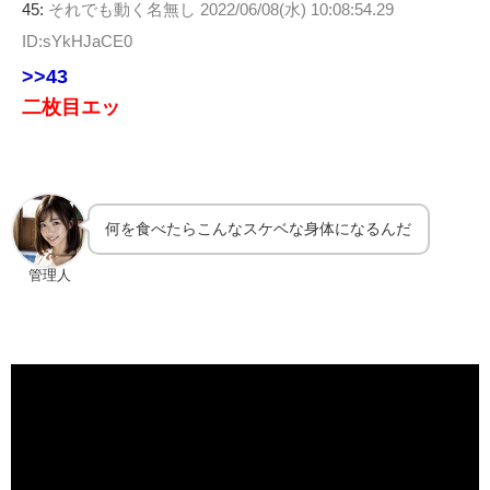
45:
それでも動く名無し
2022/06/08(水) 10:08:54.29
ID:sYkHJaCE0
>>43
二枚目エッ
何を食べたらこんなスケベな身体になるんだ
管理人