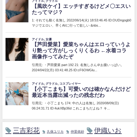
三吉彩花
伊織いお
久保ユリカ
仲里依紗