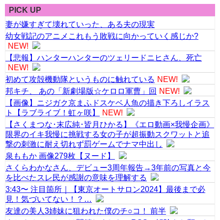
PICK UP
妻が嫌すぎて壊れていった、ある夫の現実
幼女戦記のアニメこれもう敗戦に向かっていく感じか?
NEW!
【悲報】ハンターハンターのツェリードニヒさん、死亡
NEW!
初めて攻殻機動隊というものに触れている
NEW!
邦キチ、 あの「新劇場版☆ケロロ軍曹」回
NEW!
【画像】ニジガク京まふドスケベ人魚の描き下ろしイラス
ト【ラブライブ！虹ヶ咲】
NEW!
【さくまつな･末広純･皆月ひかる】《エロ動画×我慢企画》
限界のイキ我慢に挑戦する女の子が超振動スクワットと追
撃の刺激に耐え切れず罰ゲームでナマ中出し
泉ももか 画像279枚【ヌード】
さくらわかなさん、デビュー3周年報告→3年前の写真と今
を比べたスレ民が感謝の意味を理解する
3:43〜 注目箇所｜【東京オートサロン2024】最後まで必
見！気づいてない！？…
友達の美人3姉妹に狙われた僕のチ○コ！ 前半