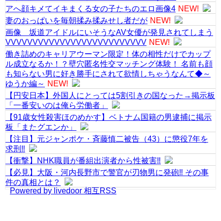
アへ顔キメてイキまくる女の子たちのエロ画像4
NEW!
妻のおっぱいを毎朝揉み揉みせし者だが
NEW!
画像 坂道アイドルにいそうなAV女優が発見されてしまう
VVVVVVVVVVVVVVVVVVVVVVVVVV
NEW!
働き詰めのキャリアウーマン限定！体の相性だけでカップ
ル成立なるか！？壁穴匿名性交マッチング体験！ 名前も顔
も知らない男に好き勝手にされて欲情しちゃうなんて◆～
ゆうか編～
NEW!
【円安日本】外国人にとっては5割引きの国なった→掲示板
「一番安いのは俺ら労働者」
【91歳女性殺害ほのめかす】ベトナム国籍の男逮捕に掲示
板「またグエンか」
【注目】元ジャンポケ・斉藤慎二被告（43）に懲役7年を
求刑‼
【衝撃】NHK職員が番組出演者から性被害‼
【必見】大阪・河内長野市で警官が刃物男に発砲‼ その事
件の真相とは？
Powered by livedoor 相互RSS