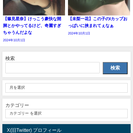
【篠見星奈】けっこう豪快な開
【未梨一花】この子のIカップお
脚とかやってるけど、奇麗すぎ
っぱいに挟まれてぇなぁ
ちゃうんだよな
2024年10月1日
2024年10月1日
検索
検索
カテゴリー
X(旧Twitter) プロフィール