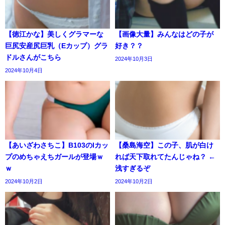
【徳江かな】美しくグラマーな
【画像大量】みんなはどの子が
巨尻安産尻巨乳（Eカップ）グラ
好き？？
ドルさんがこちら
2024年10月3日
2024年10月4日
【あいざわさちこ】B103のIカッ
【桑島海空】この子、肌が白け
プのめちゃえちガールが登場ｗ
れば天下取れてたんじゃね？ ←
ｗ
浅すぎるぞ
2024年10月2日
2024年10月2日