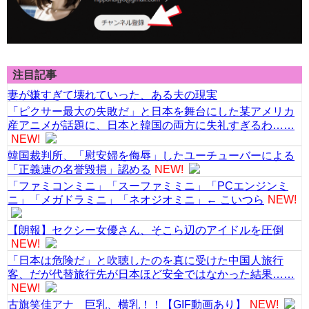
注目記事
妻が嫌すぎて壊れていった、ある夫の現実
「ピクサー最大の失敗だ」と日本を舞台にした某アメリカ
産アニメが話題に、日本と韓国の両方に失礼すぎるわ……
NEW!
韓国裁判所、「慰安婦を侮辱」したユーチューバーによる
「正義連の名誉毀損」認める
NEW!
「ファミコンミニ」「スーファミミニ」「PCエンジンミ
ニ」「メガドラミニ」「ネオジオミニ」← こいつら
NEW!
【朗報】セクシー女優さん、そこら辺のアイドルを圧倒
NEW!
「日本は危険だ」と吹聴したのを真に受けた中国人旅行
客、だが代替旅行先が日本ほど安全ではなかった結果……
NEW!
古旗笑佳アナ 巨乳、横乳！！【GIF動画あり】
NEW!