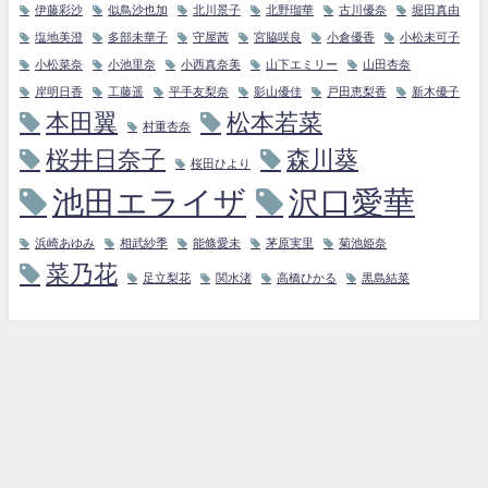
伊藤彩沙
似鳥沙也加
北川景子
北野瑠華
古川優奈
堀田真由
塩地美澄
多部未華子
守屋茜
宮脇咲良
小倉優香
小松未可子
小松菜奈
小池里奈
小西真奈美
山下エミリー
山田杏奈
岸明日香
工藤遥
平手友梨奈
影山優佳
戸田恵梨香
新木優子
本田翼
松本若菜
村重杏奈
桜井日奈子
森川葵
桜田ひより
池田エライザ
沢口愛華
浜崎あゆみ
相武紗季
能條愛未
茅原実里
菊池姫奈
菜乃花
足立梨花
関水渚
高橋ひかる
黒島結菜