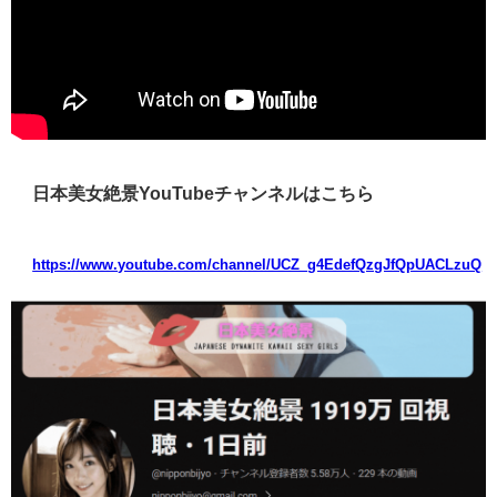
日本美女絶景YouTubeチャンネルはこちら
https://www.youtube.com/channel/UCZ_g4EdefQzgJfQpUACLzuQ