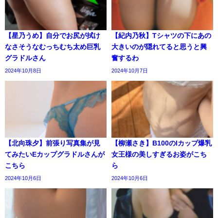
【星乃うめ】自分でお尻が拭け
【紀内乃秋】Tシャツの下にあの
なさそうなむっちむち太め巨乳
大きいのが隠れてると思うと興
グラドルさん
奮するわ
2024年10月8日
2024年10月7日
【北向珠夕】前張り写真集が見
【柳瀬さき】B100のIカップ爆乳
てみたいEカップグラドルさんが
女王様の美しすぎるお姿がこち
こちら
ら
2024年10月6日
2024年10月6日