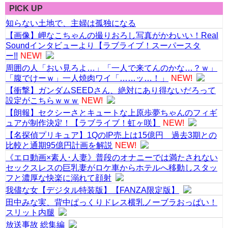
PICK UP
知らない土地で、主婦は孤独になる
【画像】岬なこちゃんの撮りおろし写真がかわいい！Real
Soundインタビューより【ラブライブ！スーパースタ
ー!!
NEW!
周囲の人「おい見ろよ…」「一人で来てんのかな…？ｗ」
「腹でけーｗ」一人焼肉ワイ「……ッ…！」
NEW!
【衝撃】ガンダムSEEDさん、絶対にあり得ないだろって
設定がこちらｗｗｗ
NEW!
【朗報】セクシーさとキュートな上原歩夢ちゃんのフィギ
ュアが制作決定！【ラブライブ！虹ヶ咲】
NEW!
【名探偵プリキュア】1QのIP売上は15億円 過去3期との
比較と通期95億円計画を解説
NEW!
《エロ動画×素人･人妻》普段のオナニーでは満たされない
セックスレスの巨乳妻がロケ車からホテルへ移動しスタッ
フと濃厚な快楽に溺れて顔射
我儘な女【デジタル特装版】【FANZA限定版】
田中みな実、背中ぱっくりドレス横乳ノーブラおっぱい！
スリット内腿
放送事故 総集編