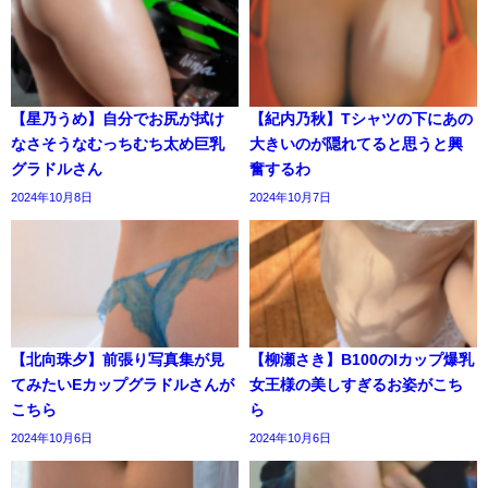
【星乃うめ】自分でお尻が拭け
【紀内乃秋】Tシャツの下にあの
なさそうなむっちむち太め巨乳
大きいのが隠れてると思うと興
グラドルさん
奮するわ
2024年10月8日
2024年10月7日
【北向珠夕】前張り写真集が見
【柳瀬さき】B100のIカップ爆乳
てみたいEカップグラドルさんが
女王様の美しすぎるお姿がこち
こちら
ら
2024年10月6日
2024年10月6日