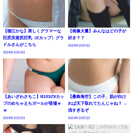
【徳江かな】美しくグラマーな
【画像大量】みんなはどの子が
巨尻安産尻巨乳（Eカップ）グラ
好き？？
ドルさんがこちら
2024年10月3日
2024年10月4日
【あいざわさちこ】B103のIカッ
【桑島海空】この子、肌が白け
プのめちゃえちガールが登場ｗ
れば天下取れてたんじゃね？ ←
ｗ
浅すぎるぞ
2024年10月2日
2024年10月2日