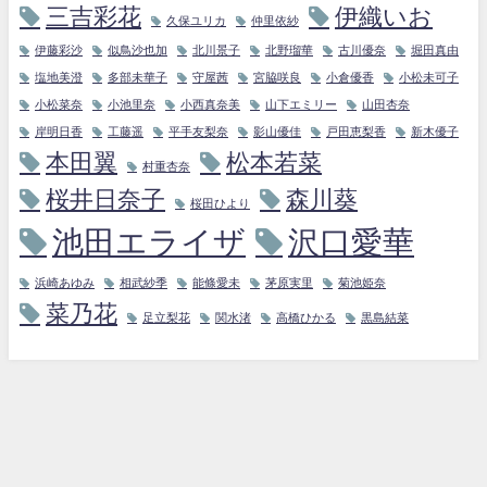
三吉彩花
伊織いお
久保ユリカ
仲里依紗
伊藤彩沙
似鳥沙也加
北川景子
北野瑠華
古川優奈
堀田真由
塩地美澄
多部未華子
守屋茜
宮脇咲良
小倉優香
小松未可子
小松菜奈
小池里奈
小西真奈美
山下エミリー
山田杏奈
岸明日香
工藤遥
平手友梨奈
影山優佳
戸田恵梨香
新木優子
本田翼
松本若菜
村重杏奈
桜井日奈子
森川葵
桜田ひより
池田エライザ
沢口愛華
浜崎あゆみ
相武紗季
能條愛未
茅原実里
菊池姫奈
菜乃花
足立梨花
関水渚
高橋ひかる
黒島結菜