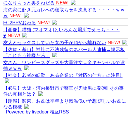
になりもっと奥をねだる
NEW!
海の家に赴き元カレへの寝取らせを決意する・・・・ｗｗ
ｗ
NEW!
FC2PPVおわる
NEW!
【画像】猫猫 (マオマオ)といろんな場所でえっち・・・
♥
NEW!
友人とセックスしていた女の子が頭から離れない
NEW!
【佐賀・基山】神社に不法残留のネパール人逮捕→掲示板
「これもう神様だろ」
女さん、ワンピースグッズを大量注文→全キャンセルで逮
捕ｗｗｗ
【社会】若者の転勤、ある企業の『対応の仕方』に注目‼
【必見】大阪・河内長野市で警官が刃物男に発砲‼ その事
件の真相とは？
【朗報】関東、お盆は平年より気温低い予想 涼しいお盆に
なる模様
Powered by livedoor 相互RSS