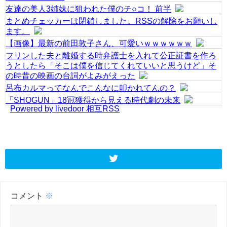
友達の美人3姉妹に狙われた僕のチ○コ！ 前半
まとめチェッカーは閉鎖しました。RSSの解除をお願いし
ます。
【画像】最新の前田敦子さん、可愛いｗｗｗｗｗｗ
フリンした夫と離婚する時弁護士を入れて公正証書を作ろ
うとしたら「そこは僕を信じてくれていいと思うけど」そ
の時昔の映画の台詞がよみがえった
呂布カルマってなんでこんなに叩かれてんの？
「SHOGUN」18冠獲得から見える時代劇の未来
Powered by livedoor 相互RSS
コメント
※