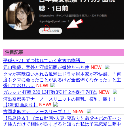
注目記事
平穏が少しずつ壊れていく家族の物語。
元山飛優←意外と守備範囲が微妙だった件
NEW!
クマが害獣扱いされる風潮にドラマ脚本家が不快感、「何
度もクマに会ったことがあるけど全然怖くなかった」と主
張しており……
NEW!
ガルシア 打率.230 13打数3安打 2本塁打 7打点
NEW!
河出奈都美アナ ノースリニットの巨乳、横乳、脇！！
【GIF動画あり】
NEW!
吉岡恵麻アナ ノースリーブ！！
NEW!
【黒島玲衣】《エロ動画×人妻･寝取り》義父チポの五セン
チ挿入だけで相性が良すぎると知った私は子宮恋愛に夢中