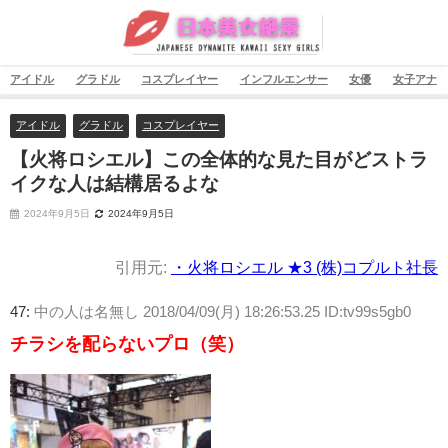
アイドル
グラドル
コスプレイヤー
インフルエンサー
女優
女子アナ
アイドル
グラドル
コスプレイヤー
【火将ロシエル】この全体的な見た目がどストラ
イクな人は結構居るよな
2024年9月5日
2024年9月5日
引用元:
・火将ロシエル ★3 (株)コプルト社長
47:
中の人は名無し
2018/04/09(月) 18:26:53.25 ID:tv99s5gb0
チラシを配らないプロ（笑）