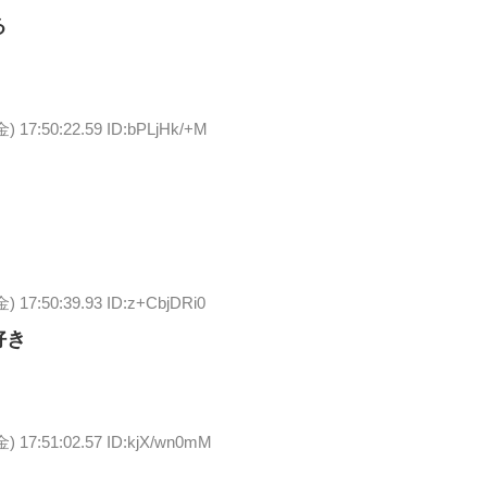
る
金) 17:50:22.59 ID:bPLjHk/+M
金) 17:50:39.93 ID:z+CbjDRi0
好き
金) 17:51:02.57 ID:kjX/wn0mM