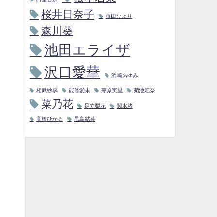
桜井日奈子
桜田ひより
森川葵
池田エライザ
沢口愛華
浜崎あゆみ
相武紗季
能條愛未
茅原実里
菊池姫奈
菜乃花
足立梨花
関水渚
高橋ひかる
黒島結菜