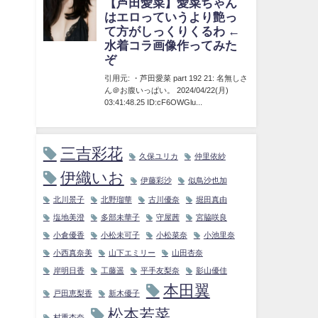
三吉彩花
久保ユリカ
仲里依紗
伊織いお
伊藤彩沙
似鳥沙也加
北川景子
北野瑠華
古川優奈
堀田真由
塩地美澄
多部未華子
守屋茜
宮脇咲良
小倉優香
小松未可子
小松菜奈
小池里奈
小西真奈美
山下エミリー
山田杏奈
岸明日香
工藤遥
平手友梨奈
影山優佳
本田翼
戸田恵梨香
新木優子
松本若菜
村重杏奈