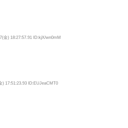
07(金) 18:27:57.91 ID:kjX/wn0mM
金) 17:51:23.93 ID:EUJeaCMT0