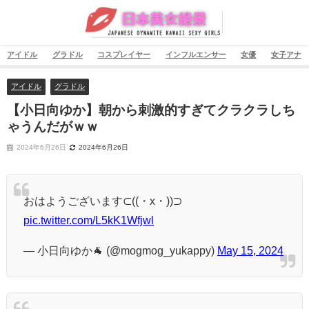
アイドル
グラドル
コスプレイヤー
インフルエンサー
女優
女子アナ
アイドル
グラドル
【小日向ゆか】朝から刺激的すぎてクラクラしち
ゃうんだがｗｗ
2024年6月26日
2024年6月26日
おはようございます⊂((・x・))⊃
pic.twitter.com/L5kK1Wfjwl
— 小日向ゆか🐐 (@mogmog_yukappy)
May 15, 2024