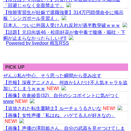
「回避じゃなく全面禁止で」
【技能実習生が妊娠で退職強要】314万円賠償命令に掲示
板「シンガポール見習え」
日本人、ついに外国人受け入れ反対が過半数突破ｗｗｗ
【話題】元日向坂46・松田好花が食中毒で腹痛・嘔吐・下
痢が止まらなかったらしいぞ‼
Powered by livedoor 相互RSS
PICK UP
ぜんぶ私が中心、そう思った瞬間から歪み出す
【悲報】深夜アニメさん、何故か1人だけ不人気キャラを追
加してしまうｗｗｗ
NEW!
【画像】佐倉綾音(32)、自分のシコポイントに気がつく
www
NEW!
【追放された転生重騎士】ルーチェうるさいな
NEW!
【画像】女性声優「私はね、ハゲてる人が好きなの」
NEW!
【画像】声優の澤田姫さん、自分の武器を見せつけてしま