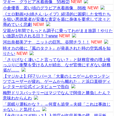
マギー グラビア水着画像 55枚②
NEW!
小倉優香 若い頃のグラビア水着画像 86枚
NEW!
《エロ動画×お姉さん･レイプ》経済的に困窮した女性たち
を狙い悪徳業者が安価な査定を盾に身体を要求して次々と
辱めていく悲劇
NEW!
父親が1年間でもっとも調子に乗ってわがまま放題！やりた
い放題が許される日？？www
NEW!
河出奈都美アナ ニットの巨乳、谷間チラ！！
NEW!
時オカの後に『風のタクト』が発表された時の空気感を知
りたい
NEW!
「さりげなく凄いこと言ってない？」と財務官僚の増上慢
っぷりに衝撃を受ける人が続出、なぜ官僚にすぎない財務
省が……
【マジかよ】FF7リバース「大量のミニゲームやコンテン
ツでユーザーが疲れ、ゲームから離れた」と浜口直樹ディ
レクターが公式インタビューで告白
梅野ドリスバッテリーはマジでなんで阿倍と勝負したん？
意味わからんわ
「居眠り運転かな？」→何度も追突→夫婦「これは事故じ
ゃない」と気付く…
【永住はナマポ狙い？】入管庁が年収基準の壁→掲示板