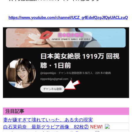
https://www.youtube.com/channel/UCZ_g4EdefQzgJfQpUACLzuQ
注目記事
妻が嫌すぎて壊れていった、ある夫の現実
白石茉莉奈 最新グラビア画像 82枚②
NEW!