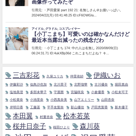
三吉彩花
伊織いお
久保ユリカ
仲里依紗
伊藤彩沙
似鳥沙也加
北川景子
北野瑠華
古川優奈
堀田真由
塩地美澄
多部未華子
守屋茜
宮脇咲良
小倉優香
小松未可子
小松菜奈
小池里奈
小西真奈美
山下エミリー
山田杏奈
岸明日香
工藤遥
平手友梨奈
影山優佳
戸田恵梨香
新木優子
本田翼
松本若菜
村重杏奈
桜井日奈子
森川葵
桜田ひより