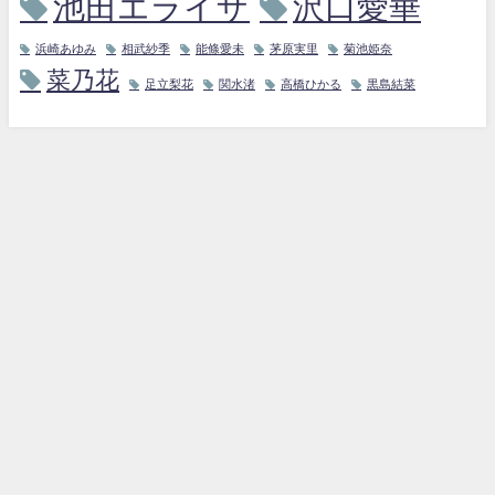
池田エライザ
沢口愛華
浜崎あゆみ
相武紗季
能條愛未
茅原実里
菊池姫奈
菜乃花
足立梨花
関水渚
高橋ひかる
黒島結菜