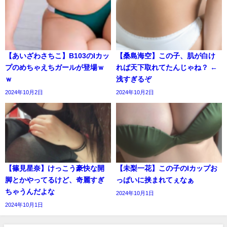
【あいざわさちこ】B103のIカッ
【桑島海空】この子、肌が白け
プのめちゃえちガールが登場ｗ
れば天下取れてたんじゃね？ ←
ｗ
浅すぎるぞ
2024年10月2日
2024年10月2日
【篠見星奈】けっこう豪快な開
【未梨一花】この子のIカップお
脚とかやってるけど、奇麗すぎ
っぱいに挟まれてぇなぁ
ちゃうんだよな
2024年10月1日
2024年10月1日