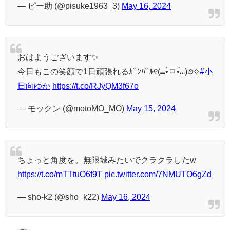
— ピー助 (@pisuke1963_3)
May 16, 2024
おはようございます✨
今日もこの笑顔で1日頑張れるｶﾞﾝﾊﾞﾙ୧(⑉•̀ㅁ•́⑉)૭✧
#小
日向ゆか
https://t.co/RJyQM3f67o
— モックン (@motoMO_MO)
May 15, 2024
ちょっと角度を。無限城みたいでクラクラしたw
https://t.co/mTTtuO6f9T
pic.twitter.com/7NMUTO6gZd
— sho-k2 (@sho_k22)
May 16, 2024