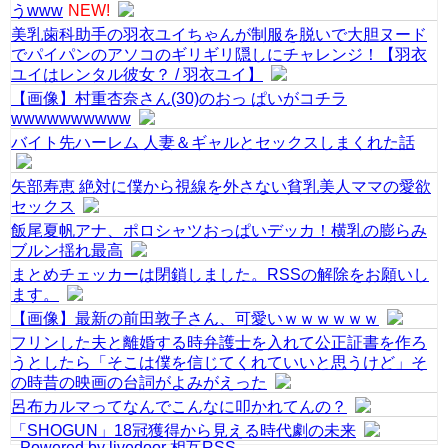
うwww
NEW!
美乳歯科助手の羽衣ユイちゃんが制服を脱いで大胆ヌード
でパイパンのアソコのギリギリ隠しにチャレンジ！【羽衣
ユイはレンタル彼女？ / 羽衣ユイ】
【画像】村重杏奈さん(30)のおっ ぱいがコチラ
wwwwwwwwww
バイト先ハーレム 人妻＆ギャルとセックスしまくれた話
矢部寿恵 絶対に僕から視線を外さない貧乳美人ママの愛欲
セックス
飯尾夏帆アナ、ポロシャツおっぱいデッカ！横乳の膨らみ
ブルン揺れ最高
まとめチェッカーは閉鎖しました。RSSの解除をお願いし
ます。
【画像】最新の前田敦子さん、可愛いｗｗｗｗｗｗ
フリンした夫と離婚する時弁護士を入れて公正証書を作ろ
うとしたら「そこは僕を信じてくれていいと思うけど」そ
の時昔の映画の台詞がよみがえった
呂布カルマってなんでこんなに叩かれてんの？
「SHOGUN」18冠獲得から見える時代劇の未来
Powered by livedoor 相互RSS