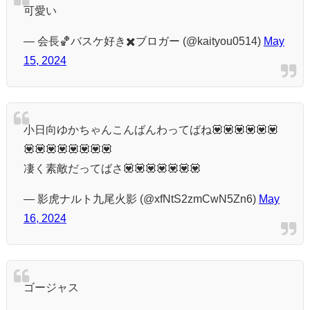
可愛い
— 会長🏀バスケ好き✖️ブロガー (@kaityou0514)
May
15, 2024
小日向ゆかちゃんこんばんわってばね💟💟💟💟💟💟
💟💟💟💟💟💟💟💟
凄く素敵だってばさ💟💟💟💟💟💟💟
— 影虎ナルト九尾火影 (@xfNtS2zmCwN5Zn6)
May
16, 2024
ゴージャス