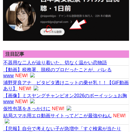
注目記事
不器用な二人が辿り着いた、切なく温かい恋物語
【動画】税務署、脱税のプロだったことが、バレる
www
NEW!
浦野芽良アナ ピタピタ透けニットの乗せ乳！！【GIF動画
あり】
NEW!
【画像】ミスヤングチャンピオン2026のボーイッシュお胸
www
NEW!
仮性包茎をきっかけに
NEW!
結局スマホ用エロ動画サイトってどこが最強やねん
NEW!
【悲報】自分で考えない子が急増中「すぐ検索が当たり