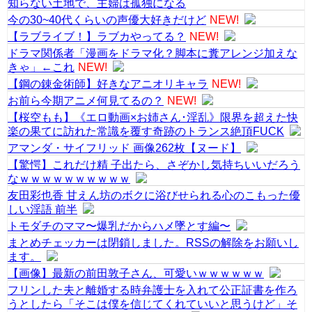
知らない土地で、主婦は孤独になる
今の30~40代くらいの声優大好きだけど
NEW!
【ラブライブ！】ラブカやってる？
NEW!
ドラマ関係者「漫画をドラマ化？脚本に糞アレンジ加えな
きゃ」←これ
NEW!
【鋼の錬金術師】好きなアニオリキャラ
NEW!
お前ら今期アニメ何見てるの？
NEW!
【桜空もも】《エロ動画×お姉さん･淫乱》限界を超えた快
楽の果てに訪れた常識を覆す奇跡のトランス絶頂FUCK
アマンダ・サイフリッド 画像262枚【ヌード】
【驚愕】これだけ精 子出たら、さぞかし気持ちいいだろう
なｗｗｗｗｗｗｗｗｗｗ
友田彩也香 甘えん坊のボクに浴びせられる心のこもった優
しい淫語 前半
トモダチのママ〜爆乳だからハメ墜とす編〜
まとめチェッカーは閉鎖しました。RSSの解除をお願いし
ます。
【画像】最新の前田敦子さん、可愛いｗｗｗｗｗｗ
フリンした夫と離婚する時弁護士を入れて公正証書を作ろ
うとしたら「そこは僕を信じてくれていいと思うけど」そ