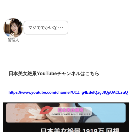
マジででかいな･･･
管理人
日本美女絶景YouTubeチャンネルはこちら
https://www.youtube.com/channel/UCZ_g4EdefQzgJfQpUACLzuQ