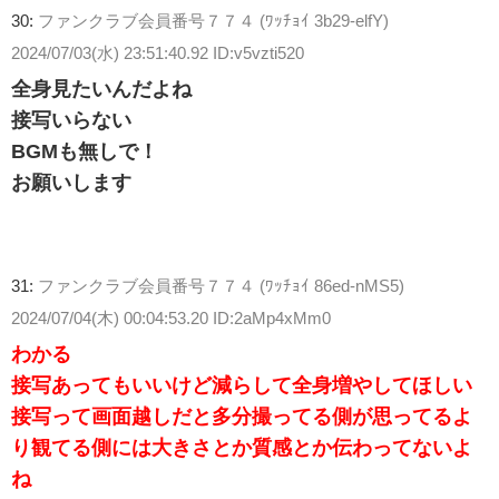
30:
ファンクラブ会員番号７７４ (ﾜｯﾁｮｲ 3b29-elfY)
2024/07/03(水) 23:51:40.92 ID:v5vzti520
全身見たいんだよね
接写いらない
BGMも無しで！
お願いします
31:
ファンクラブ会員番号７７４ (ﾜｯﾁｮｲ 86ed-nMS5)
2024/07/04(木) 00:04:53.20 ID:2aMp4xMm0
わかる
接写あってもいいけど減らして全身増やしてほしい
接写って画面越しだと多分撮ってる側が思ってるよ
り観てる側には大きさとか質感とか伝わってないよ
ね