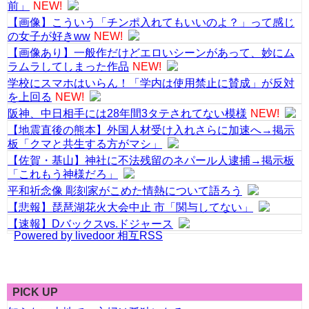
前」
NEW!
【画像】こういう「チンポ入れてもいいのよ？」って感じ
の女子が好きww
NEW!
【画像あり】一般作だけどエロいシーンがあって、妙にム
ラムラしてしまった作品
NEW!
学校にスマホはいらん！「学内は使用禁止に賛成」が反対
を上回る
NEW!
阪神、中日相手には28年間3タテされてない模様
NEW!
【地震直後の熊本】外国人材受け入れさらに加速へ→掲示
板「クマと共生する方がマシ」
【佐賀・基山】神社に不法残留のネパール人逮捕→掲示板
「これもう神様だろ」
平和祈念像 彫刻家がこめた情熱について語ろう
【悲報】琵琶湖花火大会中止 市「関与してない」
【速報】Dバックスvs.ドジャース
Powered by livedoor 相互RSS
PICK UP