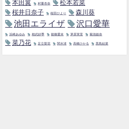
本田翼
松本若菜
村重杏奈
桜井日奈子
森川葵
桜田ひより
池田エライザ
沢口愛華
浜崎あゆみ
相武紗季
能條愛未
茅原実里
菊池姫奈
菜乃花
足立梨花
関水渚
高橋ひかる
黒島結菜