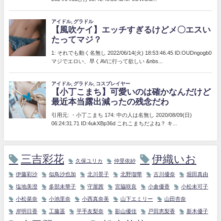
三吉彩花
伊織いお
久保ユリカ
仲里依紗
伊藤彩沙
似鳥沙也加
北川景子
北野瑠華
古川優奈
堀田真由
塩地美澄
多部未華子
守屋茜
宮脇咲良
小倉優香
小松未可子
小松菜奈
小池里奈
小西真奈美
山下エミリー
山田杏奈
岸明日香
工藤遥
平手友梨奈
影山優佳
戸田恵梨香
新木優子