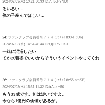
2024/07/03(水) 10:21:50.33 ID:Ah9cFYNL0
るいるい…
俺の子産んでほしい…
24:
ファンクラブ会員番号７７４ (ﾜｯﾁｮｲ ff99-HpUb)
2024/07/03(水) 14:54:48.44 ID:QjHR5JuX0
一緒に混浴したい
てか水着姿でいいからそういうイベントやってくれ
26:
ファンクラブ会員番号７７４ (ﾜｯﾁｮｲ 8e55-nmSB)
2024/07/03(水) 15:31:11.32 ID:frALxl+50
もう33歳です。旬は短いですよ。
今なら1億円の価値があるが。