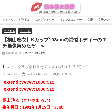
アイドル
グラドル
コスプレイヤー
インフルエンサー
女優
女子アナ
アイドル
グラドル
【桐山瑠衣】Kカップ108cmの煩悩ボディーのエ
チ画像集めたぞ！ｗ
2024年9月27日
2024年9月27日
1:
ファンクラブ会員番号７７４ (ﾜｯﾁｮｲ 7bf7-9QHg)
2024/07/02(火) 20:58:41.58 ID:ieQV9+/U0
!extend::vvvvv:1000:512
!extend::vvvvv:1000:512
桐山 瑠衣（きりやま るい）
生年月日：1991年1月15日（33歳）