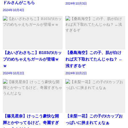
ドルさんがこちら
2024年10月3日
2024年10月4日
【あいざわさちこ】B103のIカッ
【桑島海空】この子、肌が白け
プのめちゃえちガールが登場ｗ
れば天下取れてたんじゃね？ ←
ｗ
浅すぎるぞ
2024年10月2日
2024年10月2日
【篠見星奈】けっこう豪快な開
【未梨一花】この子のIカップお
脚とかやってるけど、奇麗すぎ
っぱいに挟まれてぇなぁ