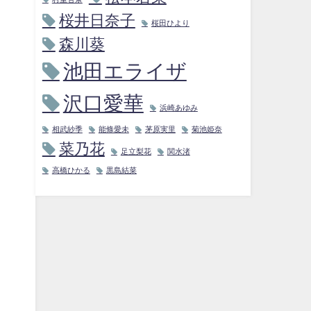
桜井日奈子
桜田ひより
森川葵
池田エライザ
沢口愛華
浜崎あゆみ
相武紗季
能條愛未
茅原実里
菊池姫奈
菜乃花
足立梨花
関水渚
高橋ひかる
黒島結菜