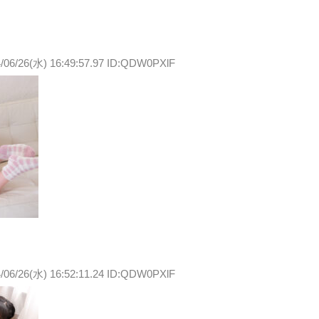
/06/26(水) 16:49:57.97 ID:QDW0PXlF
/06/26(水) 16:52:11.24 ID:QDW0PXlF