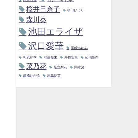
桜井日奈子
桜田ひより
森川葵
池田エライザ
沢口愛華
浜崎あゆみ
相武紗季
能條愛未
茅原実里
菊池姫奈
菜乃花
足立梨花
関水渚
高橋ひかる
黒島結菜