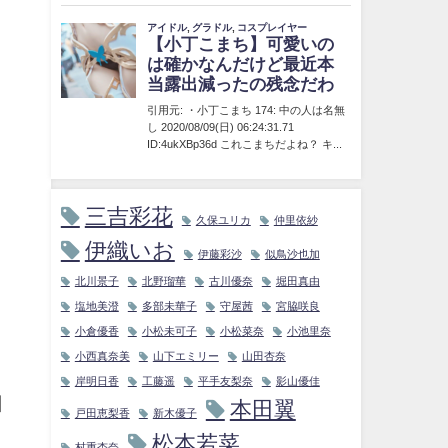
三吉彩花
久保ユリカ
仲里依紗
伊織いお
伊藤彩沙
似鳥沙也加
北川景子
北野瑠華
古川優奈
堀田真由
塩地美澄
多部未華子
守屋茜
宮脇咲良
小倉優香
小松未可子
小松菜奈
小池里奈
小西真奈美
山下エミリー
山田杏奈
岸明日香
工藤遥
平手友梨奈
影山優佳
回
本田翼
戸田恵梨香
新木優子
松本若菜
村重杏奈