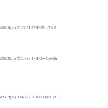
/09/18(水) 21:17:51.57 ID:FNqlTkb3
/09/18(水) 22:20:32.17 ID:6H4ayQth
/09/19(木) 00:40:27.38 ID:PcQcUW+T