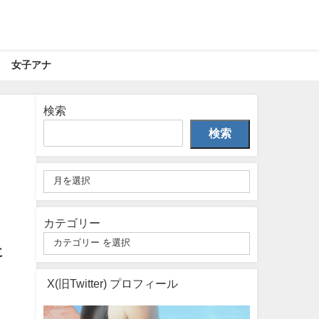
女子アナ
検索
検索
カテゴリー
に
X(旧Twitter) プロフィール