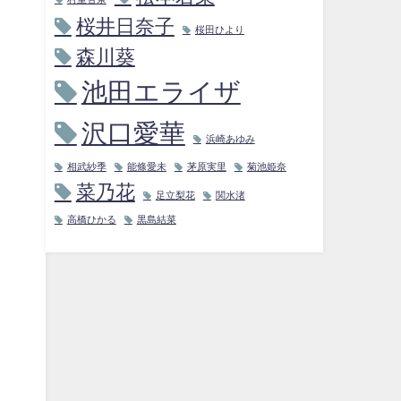
桜井日奈子
桜田ひより
森川葵
池田エライザ
沢口愛華
浜崎あゆみ
相武紗季
能條愛未
茅原実里
菊池姫奈
菜乃花
足立梨花
関水渚
高橋ひかる
黒島結菜