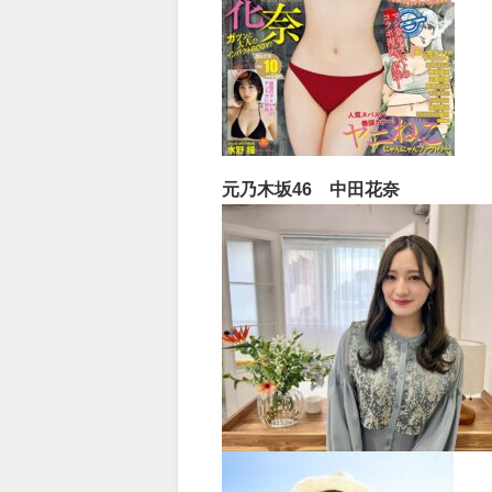
元乃木坂46 中田花奈