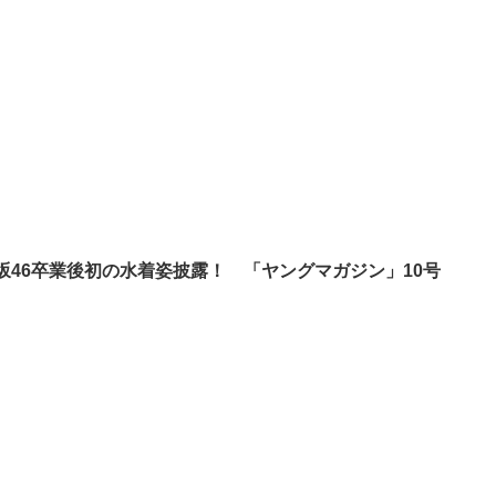
46卒業後初の水着姿披露！ 「ヤングマガジン」10号