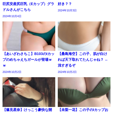
巨尻安産尻巨乳（Eカップ）グラ
好き？？
ドルさんがこちら
2024年10月3日
2024年10月4日
【あいざわさちこ】B103のIカッ
【桑島海空】この子、肌が白け
プのめちゃえちガールが登場ｗ
れば天下取れてたんじゃね？ ←
ｗ
浅すぎるぞ
2024年10月2日
2024年10月2日
【篠見星奈】けっこう豪快な開
【未梨一花】この子のIカップお