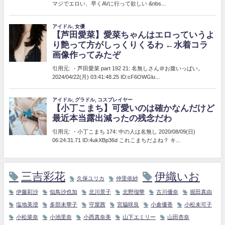
三吉彩花
伊織いお
久保ユリカ
仲里依紗
伊藤彩沙
似鳥沙也加
北川景子
北野瑠華
古川優奈
堀田真由
塩地美澄
多部未華子
守屋茜
宮脇咲良
小倉優香
小松未可子
小松菜奈
小池里奈
小西真奈美
山下エミリー
山田杏奈