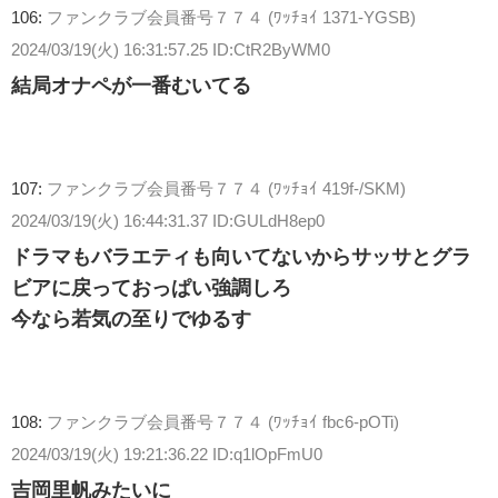
106:
ファンクラブ会員番号７７４ (ﾜｯﾁｮｲ 1371-YGSB)
2024/03/19(火) 16:31:57.25 ID:CtR2ByWM0
結局オナペが一番むいてる
107:
ファンクラブ会員番号７７４ (ﾜｯﾁｮｲ 419f-/SKM)
2024/03/19(火) 16:44:31.37 ID:GULdH8ep0
ドラマもバラエティも向いてないからサッサとグラ
ビアに戻っておっぱい強調しろ
今なら若気の至りでゆるす
108:
ファンクラブ会員番号７７４ (ﾜｯﾁｮｲ fbc6-pOTi)
2024/03/19(火) 19:21:36.22 ID:q1lOpFmU0
吉岡里帆みたいに