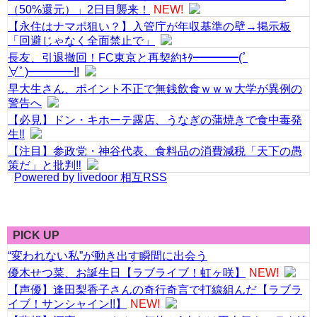
（50%還元）」2日目襲来！
NEW!
【永住はナマポ狙い？】入管庁が年収基準の壁→掲示板
「回避じゃなく全面禁止で」
長友、引退撤回！FC東京と再契約ｷﾀ━━━━(ﾟ
∀ﾟ)━━━━!!
早大生さん、ポイント不正で無銭飲食ｗｗｗ大学が異例の
警告へ
【必見】ドン・キホーテ露店、うなぎの蒲焼きで食中毒発
生‼
【注目】参政党・神谷代表、食料品の消費減税「天下の愚
策だ」と批判‼
Powered by livedoor 相互RSS
PICK UP
“変われない私”が動き出す瞬間に出会う
優木せつ菜、お誕生日【ラブライブ！虹ヶ咲】
NEW!
【声優】逢田梨香子さんの奇行奇言で打線組んだ【ラブラ
イブ！サンシャイン!!】
NEW!