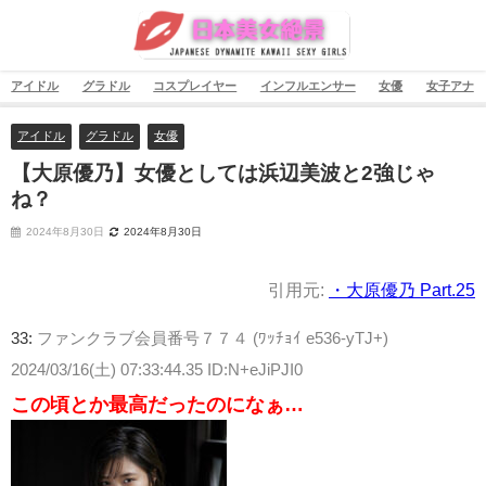
アイドル
グラドル
コスプレイヤー
インフルエンサー
女優
女子アナ
アイドル
グラドル
女優
【大原優乃】女優としては浜辺美波と2強じゃ
ね？
2024年8月30日
2024年8月30日
引用元:
・大原優乃 Part.25
33:
ファンクラブ会員番号７７４ (ﾜｯﾁｮｲ e536-yTJ+)
2024/03/16(土) 07:33:44.35 ID:N+eJiPJI0
この頃とか最高だったのになぁ…