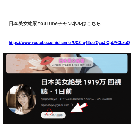
日本美女絶景YouTubeチャンネルはこちら
https://www.youtube.com/channel/UCZ_g4EdefQzgJfQpUACLzuQ