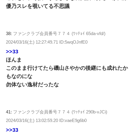
優乃スレを覗いてる不思議
38:
ファンクラブ会員番号７７４ (ﾜｯﾁｮｲ 65da-vfd/)
2024/03/16(土) 12:27:49.71 ID:5wqOJnfE0
>>33
ほんま
このまま行けてたら磯山さやかの後継にも成れたか
もなのにな
勿体ない逸材だったな
41:
ファンクラブ会員番号７７４ (ﾜｯﾁｮｲ 290b-vJCi)
2024/03/16(土) 13:02:59.20 ID:vaeE9g6b0
>>33