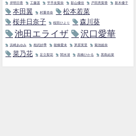
岸明日香
工藤遥
平手友梨奈
影山優佳
戸田恵梨香
新木優子
本田翼
松本若菜
村重杏奈
桜井日奈子
森川葵
桜田ひより
池田エライザ
沢口愛華
浜崎あゆみ
相武紗季
能條愛未
茅原実里
菊池姫奈
菜乃花
足立梨花
関水渚
高橋ひかる
黒島結菜