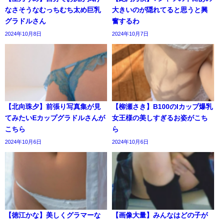
なさそうなむっちむち太め巨乳
大きいのが隠れてると思うと興
グラドルさん
奮するわ
2024年10月8日
2024年10月7日
【北向珠夕】前張り写真集が見
【柳瀬さき】B100のIカップ爆乳
てみたいEカップグラドルさんが
女王様の美しすぎるお姿がこち
こちら
ら
2024年10月6日
2024年10月6日
【徳江かな】美しくグラマーな
【画像大量】みんなはどの子が