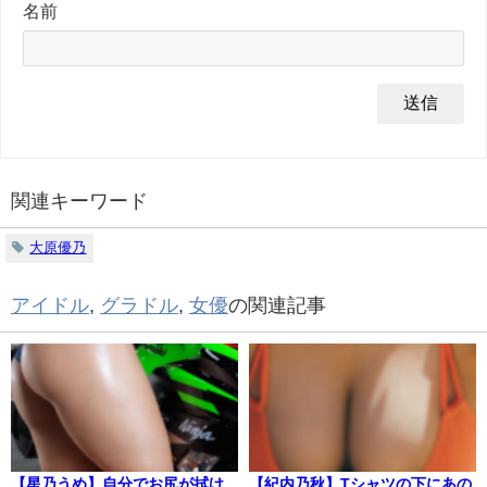
名前
関連キーワード
大原優乃
アイドル
,
グラドル
,
女優
の関連記事
【星乃うめ】自分でお尻が拭け
【紀内乃秋】Tシャツの下にあの