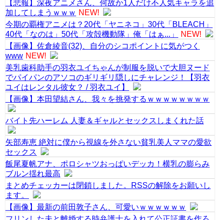
【悲報】深夜アニメさん、何故か1人だけ不人気キャラを追
加してしまうｗｗｗ
NEW!
今期の覇権アニメは？20代「ヤニネコ」30代「BLEACH」
40代「なのは」50代「攻殻機動隊」俺「はぁ...」
NEW!
【画像】佐倉綾音(32)、自分のシコポイントに気がつく
www
NEW!
美乳歯科助手の羽衣ユイちゃんが制服を脱いで大胆ヌード
でパイパンのアソコのギリギリ隠しにチャレンジ！【羽衣
ユイはレンタル彼女？ / 羽衣ユイ】
【画像】本田望結さん、我々を挑発するｗｗｗｗｗｗｗｗ
バイト先ハーレム 人妻＆ギャルとセックスしまくれた話
矢部寿恵 絶対に僕から視線を外さない貧乳美人ママの愛欲
セックス
飯尾夏帆アナ、ポロシャツおっぱいデッカ！横乳の膨らみ
ブルン揺れ最高
まとめチェッカーは閉鎖しました。RSSの解除をお願いし
ます。
【画像】最新の前田敦子さん、可愛いｗｗｗｗｗｗ
フリンした夫と離婚する時弁護士を入れて公正証書を作ろ