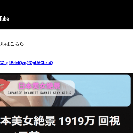
ネルはこちら
/UCZ_g4EdefQzgJfQpUACLzuQ