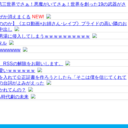
「第三世界でさぁ！悪魔がいてさぁ！世界を創った19の武器がさ
ぜか消えまくる
NEW!
里ののか】《エロ動画×お姉さん･レイプ》プライドの高い隣のお
中出し
男湯に侵入してしまうｗｗｗｗｗｗｗｗｗｗ
タル
wwwwww
。RSSの解除をお願いします。
愛いｗｗｗｗｗｗ
を入れて公正証書を作ろうとしたら「そこは僕を信じてくれて
の台詞がよみがえった
かれてんの？
る時代劇の未来