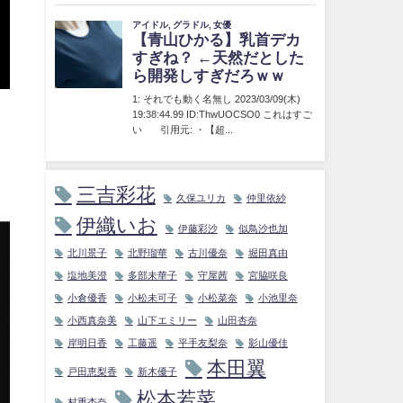
三吉彩花
久保ユリカ
仲里依紗
伊織いお
伊藤彩沙
似鳥沙也加
北川景子
北野瑠華
古川優奈
堀田真由
塩地美澄
多部未華子
守屋茜
宮脇咲良
小倉優香
小松未可子
小松菜奈
小池里奈
小西真奈美
山下エミリー
山田杏奈
岸明日香
工藤遥
平手友梨奈
影山優佳
本田翼
戸田恵梨香
新木優子
松本若菜
村重杏奈