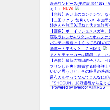
漫画ワンピース(平均読者44歳)
ぁ！」
NEW!
【悲報】みい山のコンテンツ、な
【三田サクラ･如月りいさ･有加
姉さんを無理矢理ねじ伏せ無許可
【画像】ボーイッシュメスガキ、
寝取ラレンサ4 ワタシのオムファ
パンティ線透けまくってるOLの尻
学年一の美少女と、２日限り
まとめチェッカーは閉鎖しました
【画像】最新の前田敦子さん、可
フリンした夫と離婚する時弁護士
いいと思うけど」その時昔の映画
呂布カルマってなんでこんなに叩
「SHOGUN」18冠獲得から見え
Powered by livedoor 相互RSS