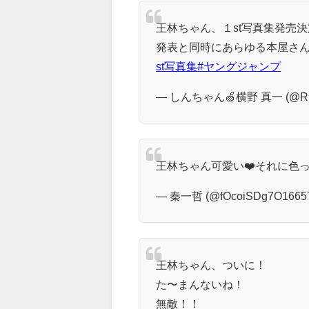
王林ちゃん、１st写真集発売決定
発表と同時にあらゆる本屋さん
st写真集
#ヤングジャンプ
— しんちゃん🍏横野 真一 (@RI
王林ちゃん可愛い❤️それに色っ
— 秦一哲 (@fOcoiSDg7O1665
王林ちゃん、ついに！
た〜まんないね！
無敵！！