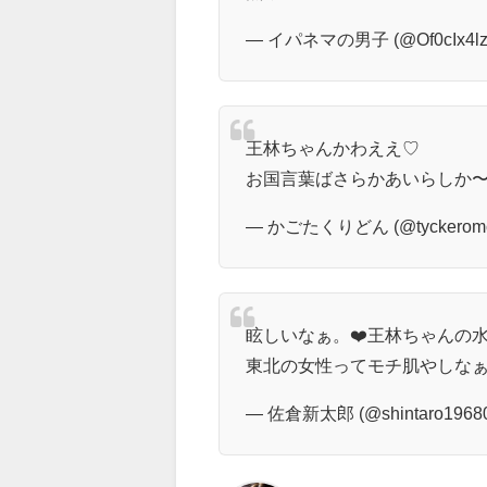
— イパネマの男子 (@Of0cIx4lzS
王林ちゃんかわええ♡
お国言葉ばさらかあいらしか
— かごたくりどん (@tyckeromca
眩しいなぁ。❤️王林ちゃんの水
東北の女性ってモチ肌やしな
— 佐倉新太郎 (@shintaro1968