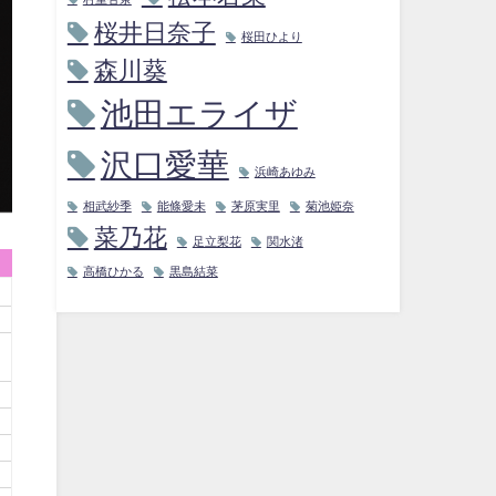
桜井日奈子
桜田ひより
森川葵
池田エライザ
沢口愛華
浜崎あゆみ
相武紗季
能條愛未
茅原実里
菊池姫奈
菜乃花
足立梨花
関水渚
高橋ひかる
黒島結菜