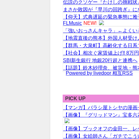
伝説のクソゲー『たけしの挑戦状
まさか敗因が『早川の回跨ぎ』に
【仰天】式典遅延の緊急事態に雅
FLMusic
NEW!
「強いおっさんキャラ」←よくい
【地震直後の熊本】外国人材受け
【群馬・大泉町】高齢化する日系
【社会】相次ぐ家賃値上げ‼ 8万
SBI新生銀行 地銀20行超と連携へ
【話題】鈴木紗理奈、被災地・熊
Powered by livedoor 相互RSS
PICK UP
【マンガ】バラシ屋トシヤの漫画
【画像】『グリッドマン』宝多六
【画像】ブックオフの金田一、レ
【画像】女絵師さん「ガチでこうい