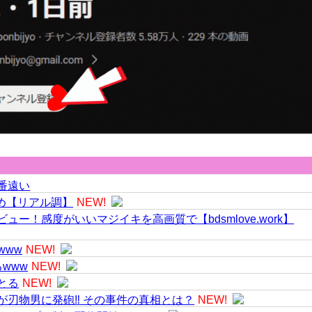
番遠い
とめ【リアル調】
NEW!
ー！感度がいいマジイキを高画質で【bdsmlove.work】
www
NEW!
www
NEW!
とる
NEW!
が刃物男に発砲‼ その事件の真相とは？
NEW!