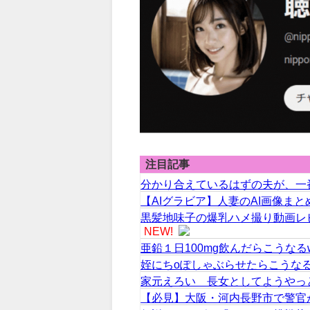
注目記事
分かり合えているはずの夫が、一
【AIグラビア】人妻のAI画像ま
黒髪地味子の爆乳ハメ撮り動画レビュ
NEW!
亜鉛１日100mg飲んだらこうなる
姪にちoぽしゃぶらせたらこうなる
家元えろい 長女としてようやっ
【必見】大阪・河内長野市で警官