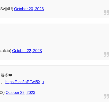
vjj4U)
October 20, 2023
〜
lcio)
October 22, 2023
着姿❤️
ぁ。
https://t.co/IaPFwi5Xju
02)
October 23, 2023