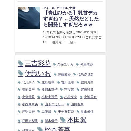
三吉彩花
久保ユリカ
仲里依紗
伊織いお
伊藤彩沙
似鳥沙也加
北川景子
北野瑠華
古川優奈
堀田真由
塩地美澄
多部未華子
守屋茜
宮脇咲良
小倉優香
小松未可子
小松菜奈
小池里奈
小西真奈美
山下エミリー
山田杏奈
岸明日香
工藤遥
平手友梨奈
影山優佳
本田翼
戸田恵梨香
新木優子
松本若菜
村重杏奈