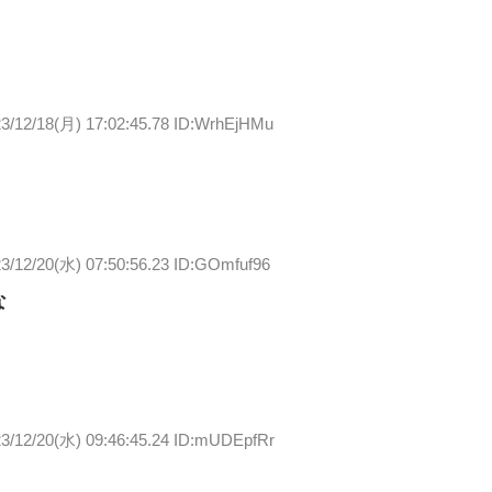
3/12/18(月) 17:02:45.78 ID:WrhEjHMu
3/12/20(水) 07:50:56.23 ID:GOmfuf96
な
3/12/20(水) 09:46:45.24 ID:mUDEpfRr