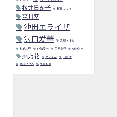
桜井日奈子
桜田ひより
森川葵
池田エライザ
沢口愛華
浜崎あゆみ
相武紗季
能條愛未
茅原実里
菊池姫奈
菜乃花
足立梨花
関水渚
高橋ひかる
黒島結菜