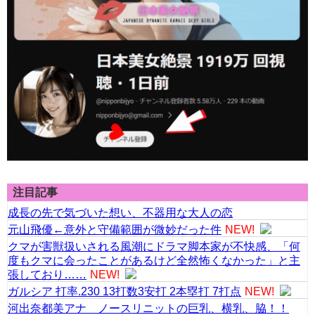
注目記事
成長の先で気づいた想い、不器用な大人の恋
元山飛優←意外と守備範囲が微妙だった件
NEW!
クマが害獣扱いされる風潮にドラマ脚本家が不快感、「何
度もクマに会ったことがあるけど全然怖くなかった」と主
張しており……
NEW!
ガルシア 打率.230 13打数3安打 2本塁打 7打点
NEW!
河出奈都美アナ ノースリニットの巨乳、横乳、脇！！