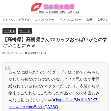
アイドル
グラドル
コスプレイヤー
インフルエンサー
女優
女子アナ
アイドル
グラドル
【高橋凛】高橋凛さんのIカップおっぱいがものす
ごいことにｗｗ
2024年7月17日
2024年7月17日
こんなに縛られたのってグラビアはじめてからもし
かしたら初なのではないかな…？？と思います🫣照
縛られているものがネクタイだったり、衣装から小
物までこだわりにこだわった作品ですので本当にみ
んなに見てほしいです👀💓
https://t.co/6fo1hNB2KZ
pic.twitter.com/5svkzQA2SO