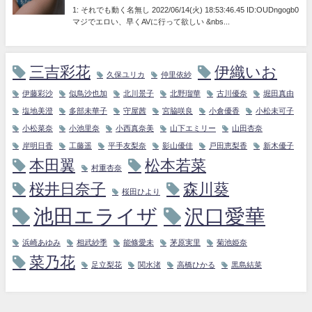
三吉彩花
伊織いお
久保ユリカ
仲里依紗
伊藤彩沙
似鳥沙也加
北川景子
北野瑠華
古川優奈
堀田真由
塩地美澄
多部未華子
守屋茜
宮脇咲良
小倉優香
小松未可子
小松菜奈
小池里奈
小西真奈美
山下エミリー
山田杏奈
岸明日香
工藤遥
平手友梨奈
影山優佳
戸田恵梨香
新木優子
本田翼
松本若菜
村重杏奈
桜井日奈子
森川葵
桜田ひより
池田エライザ
沢口愛華
浜崎あゆみ
相武紗季
能條愛未
茅原実里
菊池姫奈
菜乃花
足立梨花
関水渚
高橋ひかる
黒島結菜