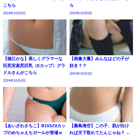
こちら
ら
2024年10月6日
2024年10月6日
【徳江かな】美しくグラマーな
【画像大量】みんなはどの子が
巨尻安産尻巨乳（Eカップ）グラ
好き？？
ドルさんがこちら
2024年10月3日
2024年10月4日
【あいざわさちこ】B103のIカッ
【桑島海空】この子、肌が白け
プのめちゃえちガールが登場ｗ
れば天下取れてたんじゃね？ ←