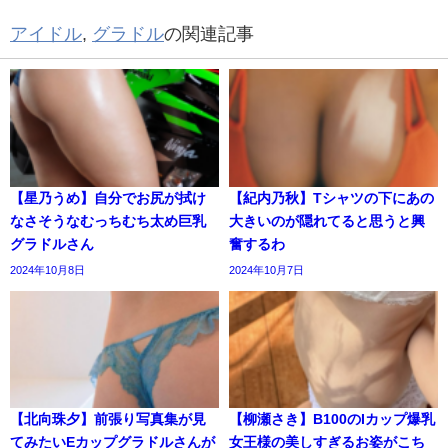
アイドル
,
グラドル
の関連記事
【星乃うめ】自分でお尻が拭け
【紀内乃秋】Tシャツの下にあの
なさそうなむっちむち太め巨乳
大きいのが隠れてると思うと興
グラドルさん
奮するわ
2024年10月8日
2024年10月7日
【北向珠夕】前張り写真集が見
【柳瀬さき】B100のIカップ爆乳
てみたいEカップグラドルさんが
女王様の美しすぎるお姿がこち