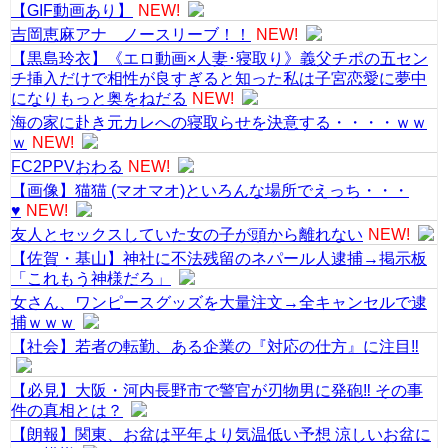
【GIF動画あり】
NEW!
吉岡恵麻アナ ノースリーブ！！
NEW!
【黒島玲衣】《エロ動画×人妻･寝取り》義父チポの五セン
チ挿入だけで相性が良すぎると知った私は子宮恋愛に夢中
になりもっと奥をねだる
NEW!
海の家に赴き元カレへの寝取らせを決意する・・・・ｗｗ
ｗ
NEW!
FC2PPVおわる
NEW!
【画像】猫猫 (マオマオ)といろんな場所でえっち・・・
♥
NEW!
友人とセックスしていた女の子が頭から離れない
NEW!
【佐賀・基山】神社に不法残留のネパール人逮捕→掲示板
「これもう神様だろ」
女さん、ワンピースグッズを大量注文→全キャンセルで逮
捕ｗｗｗ
【社会】若者の転勤、ある企業の『対応の仕方』に注目‼
【必見】大阪・河内長野市で警官が刃物男に発砲‼ その事
件の真相とは？
【朗報】関東、お盆は平年より気温低い予想 涼しいお盆に