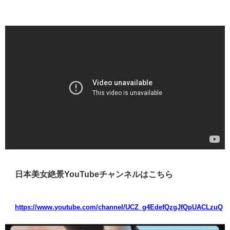
日本美女絶景YouTubeチャンネルはこちら
https://www.youtube.com/channel/UCZ_g4EdefQzgJfQpUACLzuQ