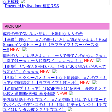
なる模様
Powered by livedoor 相互RSS
PICK UP
成長の先で気づいた想い、不器用な大人の恋
【画像】岬なこちゃんの撮りおろし写真がかわいい！Real
Soundインタビューより【ラブライブ！スーパースタ
ー!!
NEW!
周囲の人「おい見ろよ…」「一人で来てんのかな…？ｗ」
「腹でけーｗ」一人焼肉ワイ「……ッ…！」
NEW!
【衝撃】ガンダムSEEDさん、絶対にあり得ないだろって
設定がこちらｗｗｗ
NEW!
【朗報】セクシーさとキュートな上原歩夢ちゃんのフィギ
ュアが制作決定！【ラブライブ！虹ヶ咲】
NEW!
【名探偵プリキュア】1QのIP売上は15億円 過去3期との
比較と通期95億円計画を解説
NEW!
美乳歯科助手の羽衣ユイちゃんが制服を脱いで大胆ヌード
でパイパンのアソコのギリギリ隠しにチャレンジ！【羽衣
ユイはレンタル彼女？ / 羽衣ユイ】