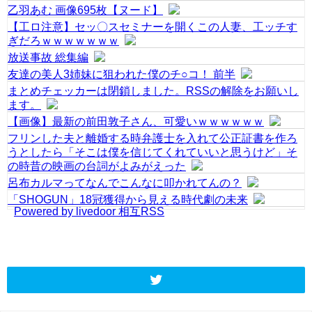
乙羽あむ 画像695枚【ヌード】
【工ロ注意】セッ〇スセミナーを開くこの人妻、工ッチす
ぎだろｗｗｗｗｗｗｗ
放送事故 総集編
友達の美人3姉妹に狙われた僕のチ○コ！ 前半
まとめチェッカーは閉鎖しました。RSSの解除をお願いし
ます。
【画像】最新の前田敦子さん、可愛いｗｗｗｗｗｗ
フリンした夫と離婚する時弁護士を入れて公正証書を作ろ
うとしたら「そこは僕を信じてくれていいと思うけど」そ
の時昔の映画の台詞がよみがえった
呂布カルマってなんでこんなに叩かれてんの？
「SHOGUN」18冠獲得から見える時代劇の未来
Powered by livedoor 相互RSS