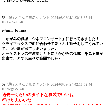
58:
通行人さん＠無名タレント
2024/08/08(木) 23:18:37.14
ID:+kcYe+qa0
@ami_touma_
「かがみの孤城 シネマコンサート」に行ってきました！
クライマックスで曲に合わせて皆さん手拍子をしてくれてい
て、つい涙が出てしまいました。
オーケストラの生演奏とともに「かがみの孤城」を見る事が
出来て、とても幸せな時間でした～！
59:
通行人さん＠無名タレント
2024/08/09(金) 02:18:52.44
ID:eMjy3S3w0
過去一くらいのタイトな衣装でいいね
行けた人いいな