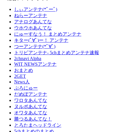
しぃアンテナ(*ﾟーﾟ)
ねらーアンテナ
アナログあんてな
ウホウホあんてな
にゅーすなう！ まとめアンテナ
キター(ﾟ∀ﾟ)ー！ アンテナ
つーアンテナ(*ﾟ∀ﾟ)
トリビアンテナ- 5chまとめアンテナ速報
2chnavi Alpha
WIT NEWSアンテナ
おまとめ
2GET
News人
ぶろにゅー
だめぽアンテナ
ワロタあんてな
ヌルポあんてな
オワタあんてな
勝つるあんてな！
とろたまヘッドライン
5chまとめのまとめ