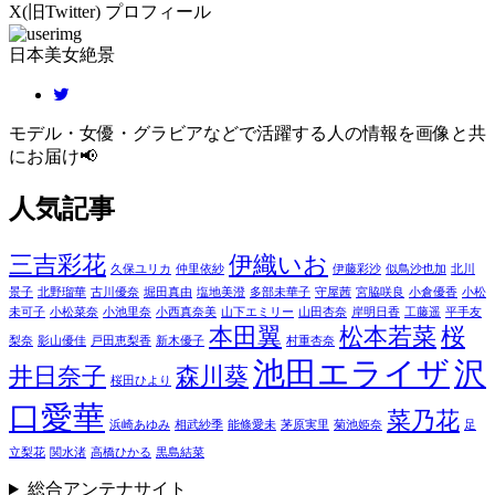
X(旧Twitter) プロフィール
日本美女絶景
モデル・女優・グラビアなどで活躍する人の情報を画像と共
にお届け📢
人気記事
三吉彩花
伊織いお
久保ユリカ
仲里依紗
伊藤彩沙
似鳥沙也加
北川
景子
北野瑠華
古川優奈
堀田真由
塩地美澄
多部未華子
守屋茜
宮脇咲良
小倉優香
小松
未可子
小松菜奈
小池里奈
小西真奈美
山下エミリー
山田杏奈
岸明日香
工藤遥
平手友
本田翼
松本若菜
桜
梨奈
影山優佳
戸田恵梨香
新木優子
村重杏奈
池田エライザ
沢
井日奈子
森川葵
桜田ひより
口愛華
菜乃花
浜崎あゆみ
相武紗季
能條愛未
茅原実里
菊池姫奈
足
立梨花
関水渚
高橋ひかる
黒島結菜
総合アンテナサイト