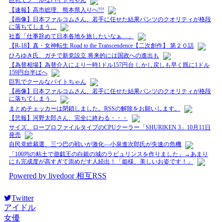
巨乳でクールなバイトちゃん
【速報】高市総理、熊本県入りへ!!!
【画像】日本ファルコムさん、若手に任せた結果パンツのクオリティが格段
に落ちてしまう…
社畜「仕事辞めて日本各地を旅したいなぁ…」
【R-18】真・女神転生 Road to the Transcendence【二次創作】 第２０話
ひろゆき氏、ガチで新党設立 将来的には国政への進出も
【為替相場】為替介入により一時1ドル157円台 しかし戻しも早く既に1ドル
159円台半ばへ
巨乳でクールなバイトちゃん
【画像】日本ファルコムさん、若手に任せた結果パンツのクオリティが格段
に落ちてしまう…
まとめチェッカーは閉鎖しました。RSSの解除をお願いします。
【悲報】河野太郎さん、完全に終わる・・・
サイズ、ロープロファイルタイプのCPUクーラー「SHURIKEN 3」10月11日
発売
自民党総裁選、三つ巴の戦いが激化—小泉進次郎氏が失速の危機
「100均の粘土で遊戯王の白銀の城のラビュリンスを作りました」→あまり
にも完成度が高すぎて崇めだす人続出！「姫様、美しいお姿です！」
Powered by livedoor 相互RSS
Twitter
アイドル
女優