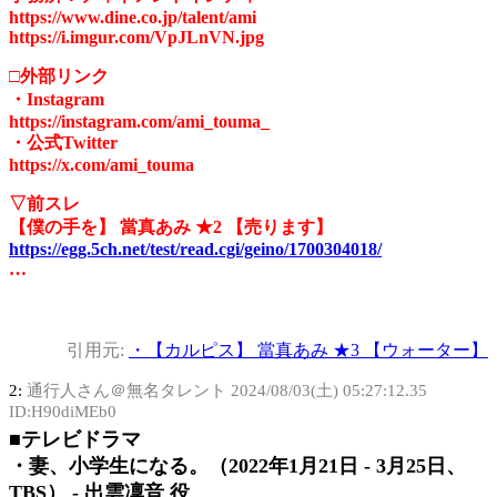
https://www.dine.co.jp/talent/ami
https://i.imgur.com/VpJLnVN.jpg
□外部リンク
・Instagram
https://instagram.com/ami_touma_
・公式Twitter
https://x.com/ami_touma
▽前スレ
【僕の手を】 當真あみ ★2 【売ります】
https://egg.5ch.net/test/read.cgi/geino/1700304018/
…
引用元:
・【カルピス】 當真あみ ★3 【ウォーター】
2:
通行人さん＠無名タレント
2024/08/03(土) 05:27:12.35
ID:H90diMEb0
■テレビドラマ
・妻、小学生になる。（2022年1月21日 - 3月25日、
TBS） - 出雲凜音 役