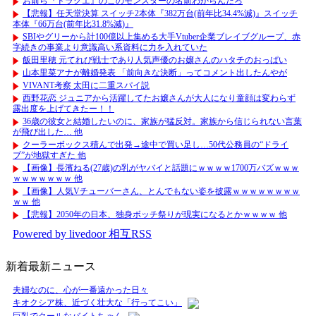
お前ら『ドラクエ』のこのモンスターの名前わからんだろ
【悲報】任天堂決算 スイッチ2本体『382万台(前年比34.4%減)』スイッチ
本体『66万台(前年比31.8%減)』
SBIやグリーから計100億以上集める大手Vtuber企業ブレイブグループ、赤
字続きの事業より意識高い系資料に力を入れていた
飯田里穂 元てれび戦士であり人気声優のお嬢さんのハタチのおっぱい
山本里菜アナが離婚発表 「前向きな決断」ってコメント出したんやが
VIVANT考察 太田に二重スパイ説
西野花恋 ジュニアから活躍してたお嬢さんが大人になり童顔は変わらず
露出度を上げてきたー！！
36歳の彼女と結婚したいのに、家族が猛反対。家族から信じられない言葉
が飛び出した… 他
クーラーボックス積んで出発→途中で買い足し…50代公務員の“ドライ
ブ”が地獄すぎた 他
【画像】長濱ねる(27歳)の乳がヤバイと話題にｗｗｗｗ1700万バズｗｗｗ
ｗｗｗｗｗｗｗ 他
【画像】人気Vチューバーさん、とんでもない姿を披露ｗｗｗｗｗｗｗｗ
ｗｗ 他
【悲報】2050年の日本、独身ボッチ祭りが現実になるとかｗｗｗｗ 他
Powered by livedoor 相互RSS
新着最新ニュース
夫婦なのに、心が一番遠かった日々
キオクシア株、近づく壮大な「行ってこい」