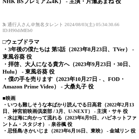
NHK BSプレミアム4K） - 主演・片瀬あまね 役
3:
通行人さん＠無名タレント
2024/08/03(土) 05:34:30.66
ID:H90diMEb0
□ウェブドラマ
・3年後の僕たちは 第5話（2023年8月23日、TVer） -
東風谷葵 役
・拝啓、大人になる貴方へ（2023年9月23日・30日、
Hulu） - 東風谷葵 役
・僕の手を売ります（2023年10月27日 - 、FOD・
Amazon Prime Video） - 大桑丸子 役
■映画
・いつも難しそうな本ばかり読んでる日高君（2022年2月13
日、神宮前映画倶楽部 / 3月、U-NEXT） - 主演・サキ 役
・水は海に向かって流れる（2023年6月9日、ハピネットファ
ントム・スタジオ） - 泉谷楓 役
・忌怪島/きかいじま（2023年6月16日、東映） - 金城リン 役