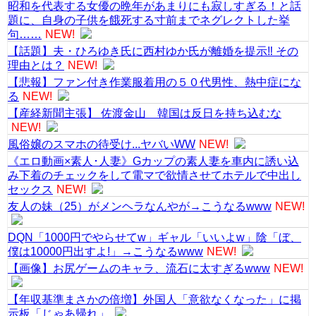
昭和を代表する女優の晩年があまりにも寂しすぎる！と話
題に、自身の子供を餓死する寸前までネグレクトした挙
句……
NEW!
【話題】夫・ひろゆき氏に西村ゆか氏が離婚を提示‼ その
理由とは？
NEW!
【悲報】ファン付き作業服着用の５０代男性、熱中症にな
る
NEW!
【産経新聞主張】 佐渡金山 韓国は反日を持ち込むな
NEW!
風俗嬢のスマホの待受け...ヤバいWW
NEW!
《エロ動画×素人･人妻》Gカップの素人妻を車内に誘い込
み下着のチェックをして電マで欲情させてホテルで中出し
セックス
NEW!
友人の妹（25）がメンヘラなんやが→こうなるwww
NEW!
DQN「1000円でやらせてw」ギャル「いいよw」陰「ぼ、
僕は10000円出すよ!」→こうなるwww
NEW!
【画像】お尻ゲームのキャラ、流石に太すぎるwww
NEW!
【年収基準まさかの倍増】外国人「意欲なくなった」に掲
示板「じゃあ帰れ」