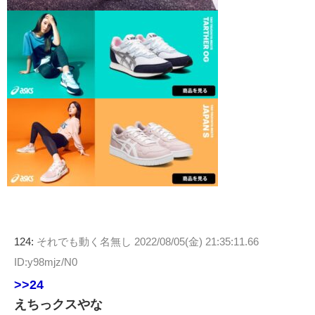
124:
それでも動く名無し
2022/08/05(金) 21:35:11.66
ID:y98mjz/N0
>>24
えちっクスやな