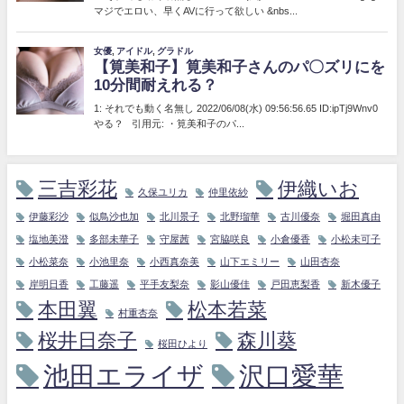
三吉彩花
伊織いお
久保ユリカ
仲里依紗
伊藤彩沙
似鳥沙也加
北川景子
北野瑠華
古川優奈
堀田真由
塩地美澄
多部未華子
守屋茜
宮脇咲良
小倉優香
小松未可子
小松菜奈
小池里奈
小西真奈美
山下エミリー
山田杏奈
岸明日香
工藤遥
平手友梨奈
影山優佳
戸田恵梨香
新木優子
本田翼
松本若菜
村重杏奈
桜井日奈子
森川葵
桜田ひより
池田エライザ
沢口愛華