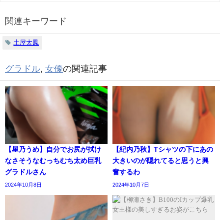
関連キーワード
土屋太鳳
グラドル
,
女優
の関連記事
【星乃うめ】自分でお尻が拭け
【紀内乃秋】Tシャツの下にあの
なさそうなむっちむち太め巨乳
大きいのが隠れてると思うと興
グラドルさん
奮するわ
2024年10月8日
2024年10月7日