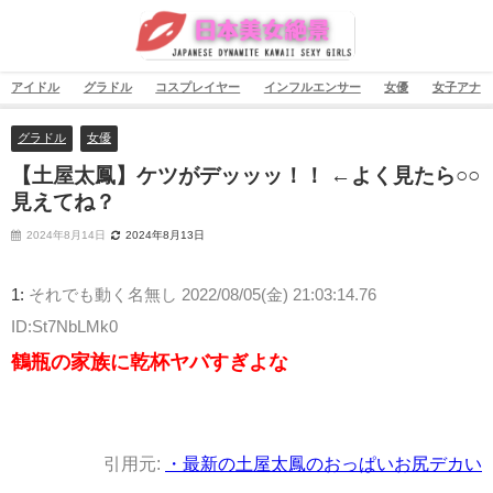
アイドル
グラドル
コスプレイヤー
インフルエンサー
女優
女子アナ
グラドル
女優
【土屋太鳳】ケツがデッッッ！！ ←よく見たら○○
見えてね？
2024年8月14日
2024年8月13日
1:
それでも動く名無し
2022/08/05(金) 21:03:14.76
ID:St7NbLMk0
鶴瓶の家族に乾杯ヤバすぎよな
引用元:
・最新の土屋太鳳のおっぱいお尻デカい