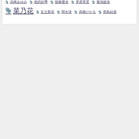
浜崎あゆみ
相武紗季
能條愛未
茅原実里
菊池姫奈
菜乃花
足立梨花
関水渚
高橋ひかる
黒島結菜