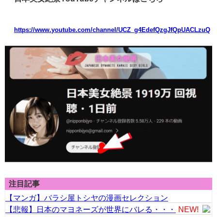
https://www.youtube.com/channel/UCZ_g4EdefQzgJfQpUACLzuQ
注目記事
【マンガ】バラシ屋トシヤの漫画セレクション
【悲報】日本のマヨネーズが世界にバレる・・・
NEW!