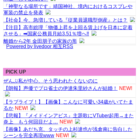
「神聖なる場所です」靖国神社、境内におけるコスプレや
軍装の禁止を発表
【社会】今、急増している『従業員退職型倒産』とは？
【注目】高市総理「物価上昇を上回る賃上げを日本に定着
させる」➡国家公務員月給3.51％増へ‼
離婚から2年 金田朋子の家族の形
Powered by livedoor 相互RSS
PICK UP
ぜんぶ私が中心、そう思われたくないのに
【朗報】声優でプロ雀士の伊達朱里紗さんが結婚！
NEW!
【ラブライブ！】【画像】こんなに可愛い34歳がいてたま
るか
NEW!
【悲報】『メイドインアビス』主題歌にVTuber起用→また
炎上 もう何回目だよ…
NEW!
【画像】あだち充、タッチの上杉達也が浅倉南に告白した
シーンを完全再現www
NEW!