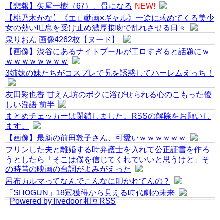
【悲報】矢尾一樹（67）、骨になる
NEW!
【桃乃木かな】《エロ動画×ギャル》一途に求めてくる美少
女の熱い吐息を受け止め濃厚接吻で乱れさせる日々
泉りおん 画像4262枚【ヌード】
【画像】渋谷にあるナイトプールが工ロすぎると話題にｗ
ｗｗｗｗｗｗｗｗ
3姉妹の妹たちがコスプレで兄を誘惑してハーレムえっち！
友田彩也香 甘えん坊のボクに浴びせられる心のこもった優
しい淫語 前半
まとめチェッカーは閉鎖しました。RSSの解除をお願いし
ます。
【画像】最新の前田敦子さん、可愛いｗｗｗｗｗｗ
フリンした夫と離婚する時弁護士を入れて公正証書を作ろ
うとしたら「そこは僕を信じてくれていいと思うけど」そ
の時昔の映画の台詞がよみがえった
呂布カルマってなんでこんなに叩かれてんの？
「SHOGUN」18冠獲得から見える時代劇の未来
Powered by livedoor 相互RSS