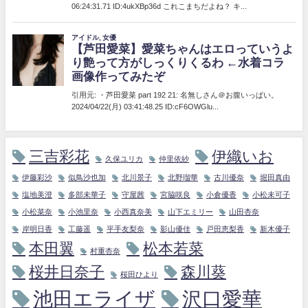
三吉彩花
伊織いお
久保ユリカ
仲里依紗
伊藤彩沙
似鳥沙也加
北川景子
北野瑠華
古川優奈
堀田真由
塩地美澄
多部未華子
守屋茜
宮脇咲良
小倉優香
小松未可子
小松菜奈
小池里奈
小西真奈美
山下エミリー
山田杏奈
岸明日香
工藤遥
平手友梨奈
影山優佳
戸田恵梨香
新木優子
本田翼
松本若菜
村重杏奈
桜井日奈子
森川葵
桜田ひより
池田エライザ
沢口愛華