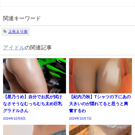
関連キーワード
上矢えり奈
アイドル
の関連記事
【星乃うめ】自分でお尻が拭け
【紀内乃秋】Tシャツの下にあの
なさそうなむっちむち太め巨乳
大きいのが隠れてると思うと興
グラドルさん
奮するわ
2024年10月8日
2024年10月7日