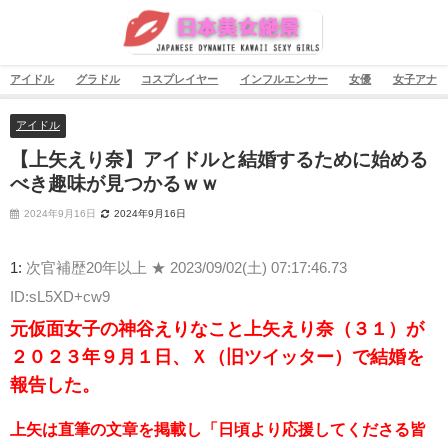
アイドル
グラドル
コスプレイヤー
インフルエンサー
女優
女子アナ
アイドル
【上矢えり奈】アイドルと結婚するために始める
べき趣味が見つかるｗｗ
2024年9月16日
2024年9月16日
1:
次官補歴20年以上 ★
2023/09/02(土) 07:17:46.73
ID:sL5XD+cw9
元仮面女子の神谷えりなこと上矢えり奈（３１）が
２０２３年９月１日、Ｘ（旧ツイッター）で結婚を
報告した。
上矢は直筆の文章を掲載し「日頃より応援してくださる皆