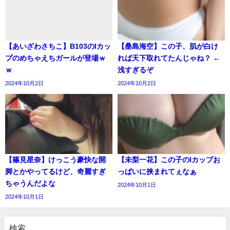
【あいざわさちこ】B103のIカッ
【桑島海空】この子、肌が白け
プのめちゃえちガールが登場ｗ
れば天下取れてたんじゃね？ ←
ｗ
浅すぎるぞ
2024年10月2日
2024年10月2日
【篠見星奈】けっこう豪快な開
【未梨一花】この子のIカップお
脚とかやってるけど、奇麗すぎ
っぱいに挟まれてぇなぁ
ちゃうんだよな
2024年10月1日
2024年10月1日
検索