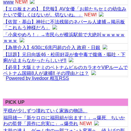
www
NEW!
【エロ板まとめ】【悲報】AV女優「お前たちセミの幼虫み
たいで愛しくはないが。切ないね。」
NEW!
【佐賀・基山】神社に不法残留のネパール人逮捕→掲示板
「これもう神様だろ」
「小泉やめろ！」→市民らが横浜駅前で大絶叫ｗｗｗｗｗ
ｗｗｗ
【為替介入】4/30に6兆円超の介入 政府・日銀
【話題】元日向坂46・松田好花が食中毒で腹痛・嘔吐・下
痢が止まらなかったらしいぞ‼
【必見】大阪ミナミのベトナムビルのカラオケVIPルームで
ベトナム国籍8人が逮捕‼ その理由とは？
Powered by livedoor 相互RSS
PICK UP
平穏が少しずつ壊れていく家族の物語。
福田雄一「新ケロロに福田組が出ます！」→爆死 ちいか
わの監督「原作に忠実に」→爆売れ
NEW!
太鼓の達人、ゲーム内の一部フォント変更へ 値上げの影