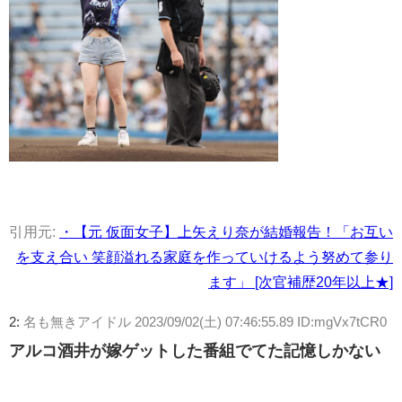
引用元:
・【元 仮面女子】上矢えり奈が結婚報告！「お互い
を支え合い 笑顔溢れる家庭を作っていけるよう努めて参り
ます」 [次官補歴20年以上★]
2:
名も無きアイドル
2023/09/02(土) 07:46:55.89 ID:mgVx7tCR0
アルコ酒井が嫁ゲットした番組でてた記憶しかない