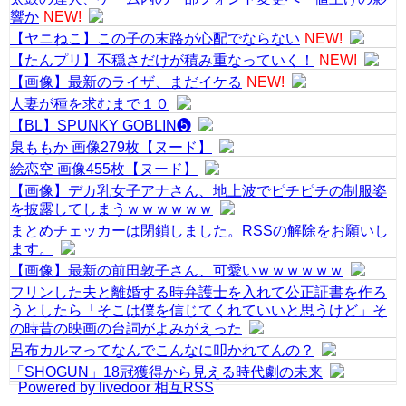
響か
NEW!
【ヤニねこ】この子の末路が心配でならない
NEW!
【たんプリ】不穏さだけが積み重なっていく！
NEW!
【画像】最新のライザ、まだイケる
NEW!
人妻が種を求むまで１０
【BL】SPUNKY GOBLIN❺
泉ももか 画像279枚【ヌード】
絵恋空 画像455枚【ヌード】
【画像】デカ乳女子アナさん、地上波でピチピチの制服姿
を披露してしまうｗｗｗｗｗｗ
まとめチェッカーは閉鎖しました。RSSの解除をお願いし
ます。
【画像】最新の前田敦子さん、可愛いｗｗｗｗｗｗ
フリンした夫と離婚する時弁護士を入れて公正証書を作ろ
うとしたら「そこは僕を信じてくれていいと思うけど」そ
の時昔の映画の台詞がよみがえった
呂布カルマってなんでこんなに叩かれてんの？
「SHOGUN」18冠獲得から見える時代劇の未来
Powered by livedoor 相互RSS