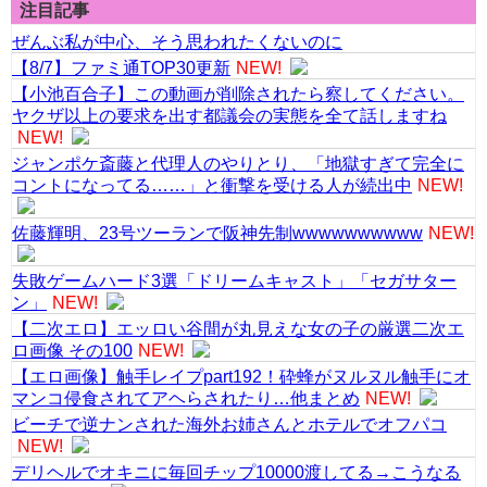
注目記事
ぜんぶ私が中心、そう思われたくないのに
【8/7】ファミ通TOP30更新
NEW!
【小池百合子】この動画が削除されたら察してください。
ヤクザ以上の要求を出す都議会の実態を全て話しますね
NEW!
ジャンポケ斎藤と代理人のやりとり、「地獄すぎて完全に
コントになってる……」と衝撃を受ける人が続出中
NEW!
佐藤輝明、23号ツーランで阪神先制wwwwwwwwww
NEW!
失敗ゲームハード3選「ドリームキャスト」「セガサター
ン」
NEW!
【二次エロ】エッロい谷間が丸見えな女の子の厳選二次エ
ロ画像 その100
NEW!
【エロ画像】触手レイプpart192！砕蜂がヌルヌル触手にオ
マンコ侵食されてアヘらされたり…他まとめ
NEW!
ビーチで逆ナンされた海外お姉さんとホテルでオフパコ
NEW!
デリヘルでオキニに毎回チップ10000渡してる→こうなる