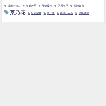
浜崎あゆみ
相武紗季
能條愛未
茅原実里
菊池姫奈
菜乃花
足立梨花
関水渚
高橋ひかる
黒島結菜