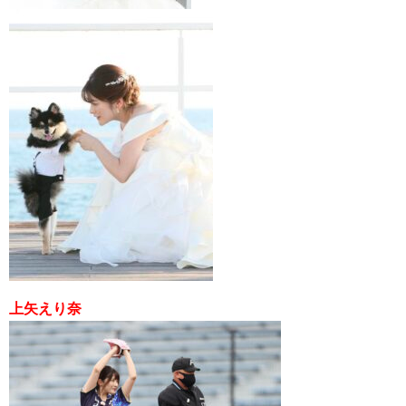
上矢えり奈