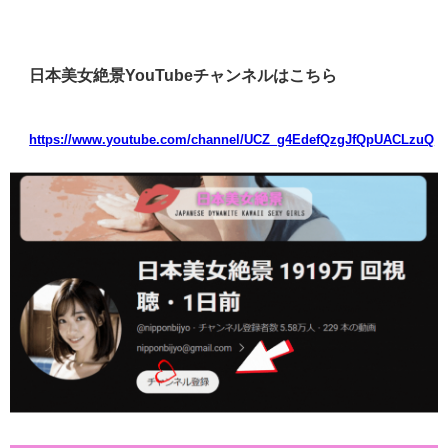
日本美女絶景YouTubeチャンネルはこちら
https://www.youtube.com/channel/UCZ_g4EdefQzgJfQpUACLzuQ